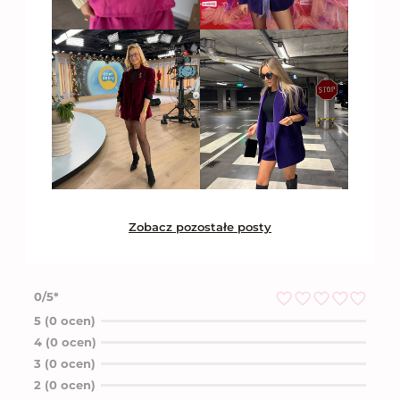
Zobacz pozostałe posty
0/5*
O
5 (0 ocen)
c
4 (0 ocen)
e
n
3 (0 ocen)
i
2 (0 ocen)
o