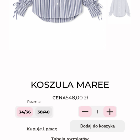
KOSZULA MAREE
548,00
zł
CENA
34/36
38/40
Quantity
Dodaj do koszyka
Kupuję i płacę
Tabela rozmiarów