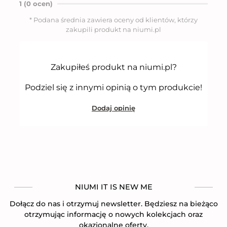
n
1 (0 ocen)
o
5
* Podana średnia zawiera oceny od klientów, którzy
n
zakupili produkt na niumi.pl
a
5
Zakupiłeś produkt na niumi.pl?
Podziel się z innymi opinią o tym produkcie!
Dodaj opinię
NIUMI IT IS NEW ME
Dołącz do nas i otrzymuj newsletter. Będziesz na bieżąco
otrzymując informację o nowych kolekcjach oraz
okazjonalne oferty.