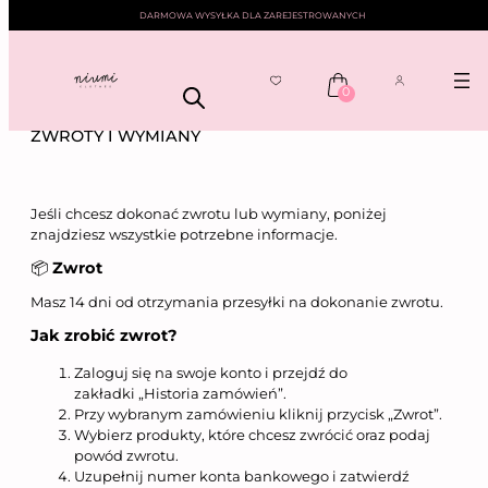
DARMOWA WYSYŁKA DLA ZAREJESTROWANYCH
0
Przejdź
NIUMI
—— ZWROTY I WYMIANY
do
ZWROTY I WYMIANY
treści
Jeśli chcesz dokonać zwrotu lub wymiany, poniżej
znajdziesz wszystkie potrzebne informacje.
📦
Zwrot
Masz 14 dni od otrzymania przesyłki na dokonanie zwrotu.
Jak zrobić zwrot?
Zaloguj się na swoje konto i przejdź do
zakładki „Historia zamówień”.
Przy wybranym zamówieniu kliknij przycisk „Zwrot”.
Wybierz produkty, które chcesz zwrócić oraz podaj
powód zwrotu.
Uzupełnij numer konta bankowego i zatwierdź