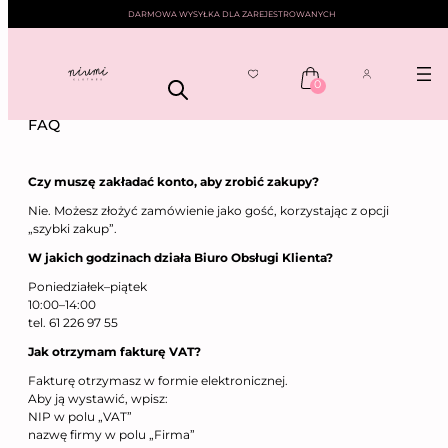
DARMOWA WYSYŁKA DLA ZAREJESTROWANYCH
0
Przejdź
NIUMI
—— FAQ
do
FAQ
treści
Czy muszę zakładać konto, aby zrobić zakupy?
Nie. Możesz złożyć zamówienie jako gość, korzystając z opcji
„szybki zakup”.
W jakich godzinach działa Biuro Obsługi Klienta?
Poniedziałek–piątek
10:00–14:00
tel. 61 226 97 55
Jak otrzymam fakturę VAT?
Fakturę otrzymasz w formie elektronicznej.
Aby ją wystawić, wpisz:
NIP w polu „VAT”
nazwę firmy w polu „Firma”