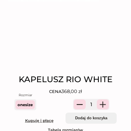
KAPELUSZ RIO WHITE
368,00
zł
CENA
onesize
Quantity
Dodaj do koszyka
Kupuję i płacę
Tabela rozmiarów