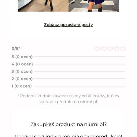
Zobacz pozostałe posty
0/5*
O
5 (0 ocen)
c
4 (0 ocen)
e
n
3 (0 ocen)
i
2 (0 ocen)
o
n
1 (0 ocen)
o
5
* Podana średnia zawiera oceny od klientów, którzy
n
zakupili produkt na niumi.pl
a
5
Zakupiłeś produkt na niumi.pl?
Podziel się z innymi opinią o tym produkcie!