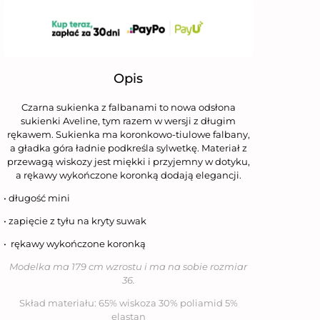
Opis
Czarna sukienka z falbanami to nowa odsłona
sukienki Aveline, tym razem w wersji z długim
rękawem. Sukienka ma koronkowo-tiulowe falbany,
a gładka góra ładnie podkreśla sylwetkę. Materiał z
przewagą wiskozy jest miękki i przyjemny w dotyku,
a rękawy wykończone koronką dodają elegancji.
• długość mini
• zapięcie z tyłu na kryty suwak
• rękawy wykończone koronką
Modelka ma 179 cm wzrostu i ma na sobie rozmiar
36.
Skład materiału: 65% wiskoza 30% poliamid 5%
elastan