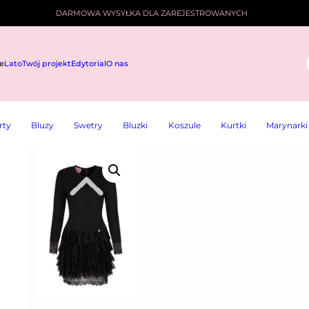
DARMOWA WYSYŁKA DLA ZAREJESTROWANYCH
e
Lato
Twój projekt
Edytorial
O nas
i
rty
Bluzy
Swetry
Bluzki
Koszule
Kurtki
Marynarki