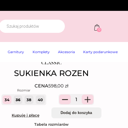
W
y
0
s
z
u
k
Garnitury
Komplety
Akcesoria
Karty podarunkowe
w
a
r
k
SUKIENKA ROZEN
a
p
r
o
CENA
598,00
zł
d
u
k
34
36
38
40
Quantity
t
ó
w
Dodaj do koszyka
Kupuję i płacę
Tabela rozmiarów