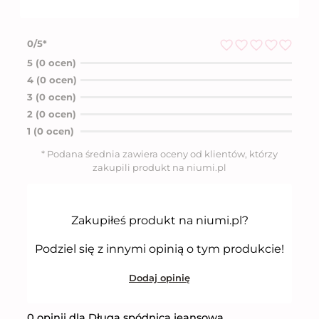
0/5*
O
5 (0 ocen)
c
4 (0 ocen)
e
n
3 (0 ocen)
i
2 (0 ocen)
o
n
1 (0 ocen)
o
5
* Podana średnia zawiera oceny od klientów, którzy
n
zakupili produkt na niumi.pl
a
5
Zakupiłeś produkt na niumi.pl?
Podziel się z innymi opinią o tym produkcie!
Dodaj opinię
0 opinii dla Długa spódnica jeansowa