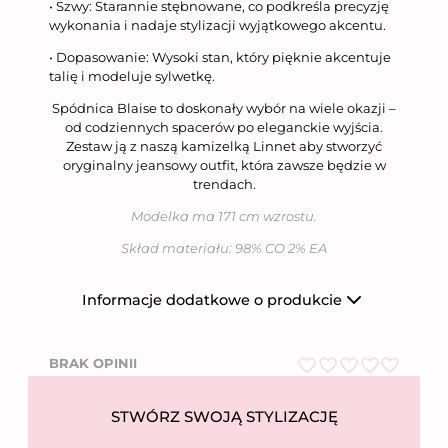
• Szwy: Starannie stębnowane, co podkreśla precyzję
wykonania i nadaje stylizacji wyjątkowego akcentu.
• Dopasowanie: Wysoki stan, który pięknie akcentuje
talię i modeluje sylwetkę.
Spódnica Blaise to doskonały wybór na wiele okazji –
od codziennych spacerów po eleganckie wyjścia.
Zestaw ją z naszą kamizelką Linnet aby stworzyć
oryginalny jeansowy outfit, która zawsze będzie w
trendach.
Modelka ma 171 cm wzrostu.
Skład materiału: 98% CO 2% EA
Informacje dodatkowe o produkcie
Producent
Niumi Sp. z o.o.
BRAK OPINII
Nazwa firmy
Niumi Sp. z o.o.
O
ul. Wierzbowa 31,
Adres
62-081 Wysogotowo
c
STWÓRZ SWOJĄ STYLIZACJĘ
e
Numer telefonu
612 269 755
n