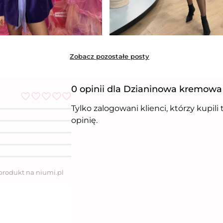
Zobacz pozostałe posty
0 opinii dla Dzianinowa kremowa
Tylko zalogowani klienci, którzy kupil
O
c
opinię.
e
n
i
o
n
o
5
 produkt na niumi.pl
n
a
5