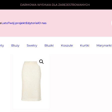
DARMOWA WYSYŁKA DLA ZAREJESTROWANYCH
e
Lato
Twój projekt
Edytorial
O nas
i
rty
Bluzy
Swetry
Bluzki
Koszule
Kurtki
Marynarki