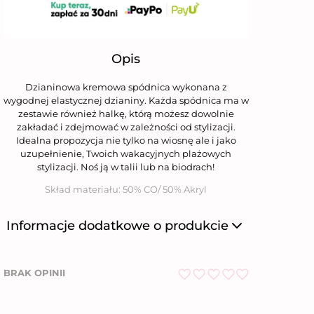
Opis
Dzianinowa kremowa spódnica wykonana z
wygodnej elastycznej dzianiny. Każda spódnica ma w
zestawie również halkę, którą możesz dowolnie
zakładać i zdejmować w zależności od stylizacji.
Idealna propozycja nie tylko na wiosnę ale i jako
uzupełnienie, Twoich wakacyjnych plażowych
stylizacji. Noś ją w talii lub na biodrach!
Skład materiału: 50% CO/ 50% Akryl
Informacje dodatkowe o produkcie
Producent
Niumi Sp. z o.o.
BRAK OPINII
Nazwa firmy
Niumi Sp. z o.o.
O
ul. Wierzbowa 31,
Adres
62-081 Wysogotowo
c
e