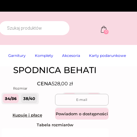
W
y
0
s
z
u
k
Garnitury
Komplety
Akcesoria
Karty podarunkowe
w
a
r
SPÓDNICA BEHATI
k
a
p
CENA
528,00
zł
r
o
d
34/36
38/40
Quantity
u
k
t
Dodaj do koszyka
Kupuję i płacę
ó
w
Tabela rozmiarów