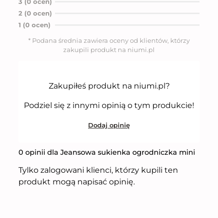
n
3 (0 ocen)
i
2 (0 ocen)
o
n
1 (0 ocen)
o
5
* Podana średnia zawiera oceny od klientów, którzy
n
zakupili produkt na niumi.pl
a
5
Zakupiłeś produkt na niumi.pl?
Podziel się z innymi opinią o tym produkcie!
Dodaj opinię
0 opinii dla Jeansowa sukienka ogrodniczka mini
Tylko zalogowani klienci, którzy kupili ten
produkt mogą napisać opinię.