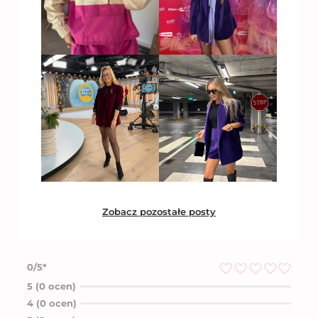
Zobacz pozostałe posty
0/5*
O
5 (0 ocen)
c
4 (0 ocen)
e