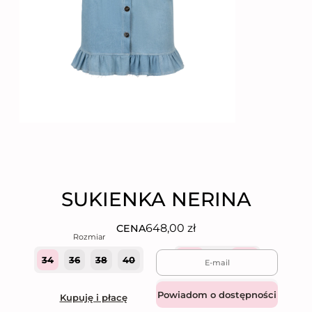
SUKIENKA NERINA
648,00
zł
CENA
34
36
38
40
Quantity
Dodaj do koszyka
Kupuję i płacę