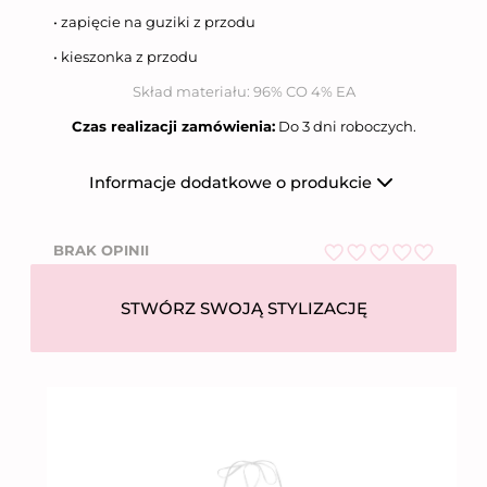
• zapięcie na guziki z przodu
• kieszonka z przodu
Skład materiału: 96% CO 4% EA
Czas realizacji zamówienia:
Do 3 dni roboczych.
Informacje dodatkowe o produkcie
Producent
Niumi Sp. z o.o.
BRAK OPINII
Nazwa firmy
Niumi Sp. z o.o.
O
ul. Wierzbowa 31,
Adres
62-081 Wysogotowo
c
STWÓRZ SWOJĄ STYLIZACJĘ
e
Numer telefonu
612 269 755
n
i
Email
bok@niumi.pl
o
Kraj pochodzenia
Polska
n
o
5
n
a
5