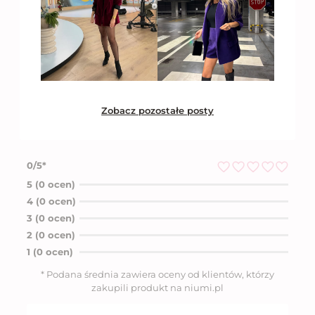
Zobacz pozostałe posty
0/5*
O
5 (0 ocen)
c
4 (0 ocen)
e
n
3 (0 ocen)
i
2 (0 ocen)
o
n
1 (0 ocen)
o
5
* Podana średnia zawiera oceny od klientów, którzy
n
zakupili produkt na niumi.pl
a
5