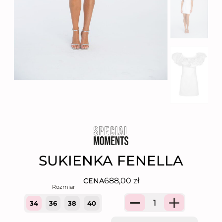
SUKIENKA FENELLA
688,00
zł
CENA
34
36
38
40
Quantity