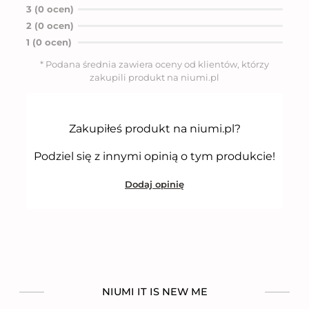
n
3 (0 ocen)
i
2 (0 ocen)
o
n
1 (0 ocen)
o
5
* Podana średnia zawiera oceny od klientów, którzy
n
zakupili produkt na niumi.pl
a
5
Zakupiłeś produkt na niumi.pl?
Podziel się z innymi opinią o tym produkcie!
Dodaj opinię
NIUMI IT IS NEW ME