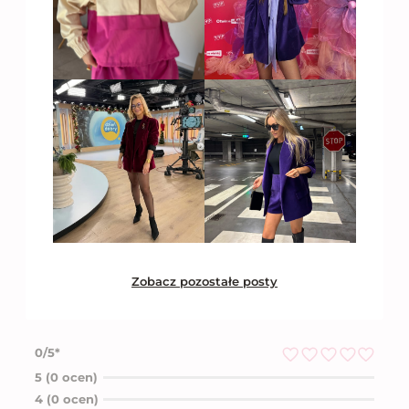
Zobacz pozostałe posty
0/5*
O
5 (0 ocen)
c
4 (0 ocen)
e