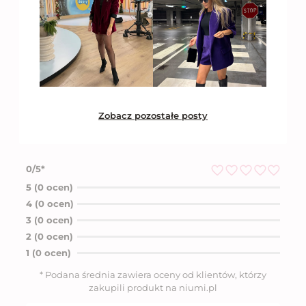
Zobacz pozostałe posty
0/5*
O
5 (0 ocen)
c
4 (0 ocen)
e
n
3 (0 ocen)
i
2 (0 ocen)
o
n
1 (0 ocen)
o
5
* Podana średnia zawiera oceny od klientów, którzy
n
zakupili produkt na niumi.pl
a