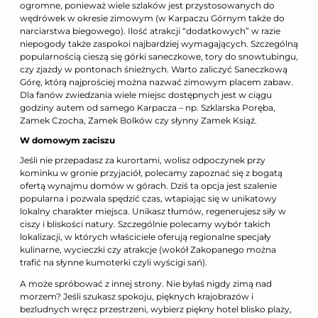
ogromne, ponieważ wiele szlaków jest przystosowanych do
wędrówek w okresie zimowym (w Karpaczu Górnym także do
narciarstwa biegowego). Ilość atrakcji “dodatkowych” w razie
niepogody także zaspokoi najbardziej wymagających. Szczególną
popularnością cieszą się górki saneczkowe, tory do snowtubingu,
czy zjazdy w pontonach śnieżnych. Warto zaliczyć Saneczkową
Górę, którą najprościej można nazwać zimowym placem zabaw.
Dla fanów zwiedzania wiele miejsc dostępnych jest w ciągu
godziny autem od samego Karpacza – np. Szklarska Poręba,
Zamek Czocha, Zamek Bolków czy słynny Zamek Książ.
W domowym zaciszu
Jeśli nie przepadasz za kurortami, wolisz odpoczynek przy
kominku w gronie przyjaciół, polecamy zapoznać się z bogatą
ofertą wynajmu domów w górach. Dziś ta opcja jest szalenie
popularna i pozwala spędzić czas, wtapiając się w unikatowy
lokalny charakter miejsca. Unikasz tłumów, regenerujesz siły w
ciszy i bliskości natury. Szczególnie polecamy wybór takich
lokalizacji, w których właściciele oferują regionalne specjały
kulinarne, wycieczki czy atrakcje (wokół Zakopanego można
trafić na słynne kumoterki czyli wyścigi sań).
A może spróbować z innej strony. Nie byłaś nigdy zimą nad
morzem? Jeśli szukasz spokoju, pięknych krajobrazów i
bezludnych wręcz przestrzeni, wybierz piękny hotel blisko plaży,