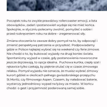
Początek roku to zwykle prawdziwy rollercoaster emocji, a lista
obowiązków, zadań i postanowień wydaje się nie mieć końca.
Spokojnie, w styczniu polecamy zwolnić, pomyśleć o sobie i
przed rozkręceniem roku na dobre – zregenerować siły.
Zmiana otoczenia to zawsze dobry pomysł na to, by odpocząć i
zmienić perspektywę patrzenia w przyszłość. Podpowiadamy
gdzie w Polsce najlepiej wybrać się na weekend czy ferie zimowe.
Nie chodzi o to, by bukować wyjazdy na drugi koniec świata.
Spontaniczny wyjazd w czasie, gdy postanowienia noworoczne
jeszcze dojrzewają, to opcja idealna. Puchowa kurtka, ciepły szal i
rękawice tylko czekają, by pięknie otulać cię w czasie zimowego
relaksu. Pomysł wyjazdu nie oznacza, że musisz wybrać zimowy
kurort gdzieś w okolicach pełnego gwiazdorskiego przepychu
St.Moritz, czy filmowego Aspen. Czasem, by naładować baterie,
wystarczy jednodniowy wypad na łyżwy za miasto. W końcu
chodzi o gest i przyjemność podarowaną samej sobie.