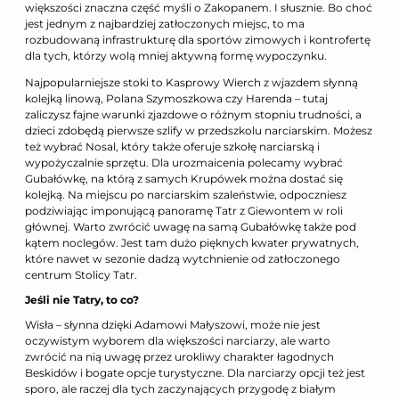
większości znaczna część myśli o Zakopanem. I słusznie. Bo choć
jest jednym z najbardziej zatłoczonych miejsc, to ma
rozbudowaną infrastrukturę dla sportów zimowych i kontrofertę
dla tych, którzy wolą mniej aktywną formę wypoczynku.
Najpopularniejsze stoki to Kasprowy Wierch z wjazdem słynną
kolejką linową, Polana Szymoszkowa czy Harenda – tutaj
zaliczysz fajne warunki zjazdowe o różnym stopniu trudności, a
dzieci zdobędą pierwsze szlify w przedszkolu narciarskim. Możesz
też wybrać Nosal, który także oferuje szkołę narciarską i
wypożyczalnie sprzętu. Dla urozmaicenia polecamy wybrać
Gubałówkę, na którą z samych Krupówek można dostać się
kolejką. Na miejscu po narciarskim szaleństwie, odpoczniesz
podziwiając imponującą panoramę Tatr z Giewontem w roli
głównej. Warto zwrócić uwagę na samą Gubałówkę także pod
kątem noclegów. Jest tam dużo pięknych kwater prywatnych,
które nawet w sezonie dadzą wytchnienie od zatłoczonego
centrum Stolicy Tatr.
Jeśli nie Tatry, to co?
Wisła – słynna dzięki Adamowi Małyszowi, może nie jest
oczywistym wyborem dla większości narciarzy, ale warto
zwrócić na nią uwagę przez urokliwy charakter łagodnych
Beskidów i bogate opcje turystyczne. Dla narciarzy opcji też jest
sporo, ale raczej dla tych zaczynających przygodę z białym