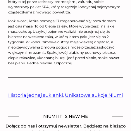
który o tej porze zaskoczy promocjami, zafunduj sobie
wymarzony pakiet SPA, który rozgrzeje i oddychaj najczystszymi
cząsteczkami zimowego powietrza.
Możliwości, które pomogą Ci zregenerować siły poza domem
jest cała masa. To od Ciebie zależy, które wybierzesz i na jakie
masz ochotę. Uszykuj pojemne walizki, nie przejmuj się, że
bierzesz na weekend taką, w którą latem pakujesz się na 2
tygodnie. W końcu zimowe outfity mają większą objętość, a
nieprzewidywalna zimowa pogoda może przecież zaskoczyć
większymi mrozami… Spakuj swój ulubiony puchowy płaszcz,
ciepłe rękawice, ukochaną bluzę i jedź przed siebie, może nawet
bez planu. Będzie pięknie. Odpocznij.
Historia jednej sukienki.
Unikatowe aukcje Niumi
NIUMI IT IS NEW ME
Dołącz do nas i otrzymuj newsletter. Będziesz na bieżąco