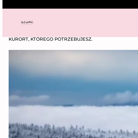
Przejdź
do
treści
NIUMI
——
INSPIRACJE
—— KURORT, KTÓREGO POTRZEBUJESZ.
KURORT, KTÓREGO POTRZEBUJESZ.