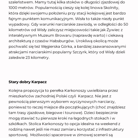
szaleństwem. Mamy tutaj kilka stoków o długości zjazdowej do
1000 metrów. Popularnością cieszy się kolej linowa Skolnity,
która dzięki swojemu położeniu przy stacji kolejowej jest bardzo
fajnym punktem komunikacyjnym. Wisła to także niezły punkt
wypadowy. Gdy warunki narciarskie zawiodą, w odległości do 50
kilometrów od Wisły zaliczysz miejscowości takie jak Żywiec z
interaktywnym Muzeum Browaru (naprawdę warto) i ciekawą
architekturą z czasów Habsburgów. Urokliwą okolicą może
pochwalić się też Węgierska Górka, a bardziej zaawansowanymi
atrakcjami narciarskimi popularny Szczyrk, który od Wisły dzieli
zaledwie 23 kilometry.
Stary dobry Karpacz
Kolejna propozycja to perełka Karkonoszy uwielbiana przez
mieszkańców zachodniej Polski czyli Karpacz. Nie jest z
pewnością pierwszym wyborem wyczynowych narciarzy,
ponieważ to raczej miejsce dla początkujących (choć znajdziesz
tam trasy zjazdowe, biegowe i tourowe). Dzieci bezpiecznie
mogą stawiać tu pierwsze kroki na łagodnych stokach i w
szkółkach. Stolica Karkonoszy to opcja idealna na weekend z
rodziną nawet jeśli nie masz zamiaru korzystać z infrastruktury
sportowej. Możliwości spacerowe w zimowej scenerii są