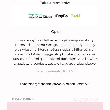
Tabela rozmiarów
Opis
Limonkowy top z falbanami wykonany z wiskozy.
Damska bluzka na ramiączkach ma odkryte plecy
oraz wiązanie, które możesz nosić na kilka różnych
sposobów! Połącz oryginalną bluzkę z falbankami
Rosso z krótkimi spodenkami damskimi Aria i stwórz
wyrazisty, falbaniasty zestaw i wyglądaj zjawiskowo!
Skład materiału: 100%VI
Informacje dodatkowe o produkcie
Producent
Niumi Sp. z o.o.
BRAK OPINII
Nazwa firmy
Niumi Sp. z o.o.
O
ul. Wierzbowa 31,
Adres
62-081 Wysogotowo
c