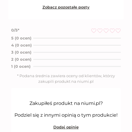
Zobacz pozostałe posty
0/5*
O
5 (0 ocen)
c
4 (0 ocen)
e
n
3 (0 ocen)
i
2 (0 ocen)
o
n
1 (0 ocen)
o
5
* Podana średnia zawiera oceny od klientów, którzy
n
zakupili produkt na niumi.pl
a
5
Zakupiłeś produkt na niumi.pl?
Podziel się z innymi opinią o tym produkcie!
Dodaj opinię