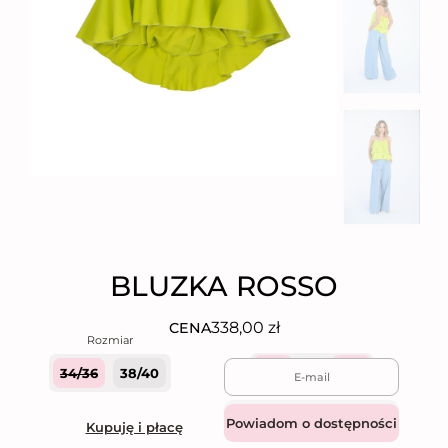
BLUZKA ROSSO
338,00
zł
CENA
34/36
38/40
Quantity
Dodaj do koszyka
Kupuję i płacę