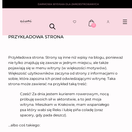
DARMOWA WYSYŁKA DLA ZAREJESTROWANYCH
0
Przejdź
NIUMI
—— PRZYKŁADOWA STRONA
do
PRZYKŁADOWA STRONA
treści
Przykładowa strona. Strony są inne niż wpisy na blogu, ponieważ
nie tylko znajdują się zawsze w jednym miejscu, ale także
pojawiają się w menu witryny (w większości motywów).
Większość użytkowników zaczyna od strony z informacjami o
sobie, która zapozna ich przed odwiedzającymi witrynę. Taka
strona może zawierać na przykład taką treść:
Cześć! Za dnia jestem kurierem rowerowym, nocą
próbuję swoich sił w aktorstwie, a to jest moja
witryna. Mieszkam w Krakowie, mam wspaniałego
psa który wabi się Reks i lubię piña coladę (oraz
spacery, gdy pada deszcz).
…albo coś takiego: