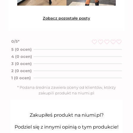
Zobacz pozostałe posty
0/5*
O
5 (0 ocen)
c
4 (0 ocen)
e
n
3 (0 ocen)
i
2 (0 ocen)
o
n
1 (0 ocen)
o
5
* Podana średnia zawiera oceny od klientów, którzy
n
zakupili produkt na niumi.pl
a
5
Zakupiłeś produkt na niumi.pl?
Podziel się z innymi opinią o tym produkcie!