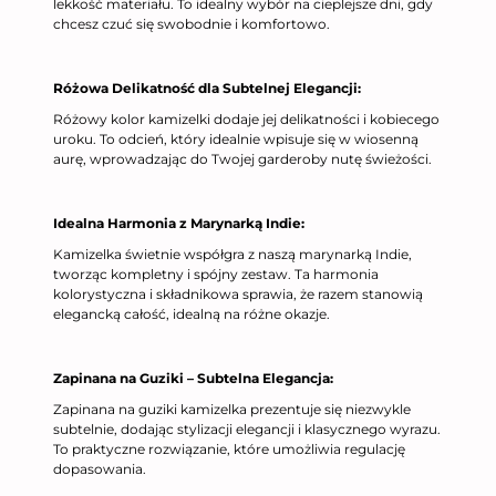
lekkość materiału. To idealny wybór na cieplejsze dni, gdy
chcesz czuć się swobodnie i komfortowo.
Różowa Delikatność dla Subtelnej Elegancji:
Różowy kolor kamizelki dodaje jej delikatności i kobiecego
uroku. To odcień, który idealnie wpisuje się w wiosenną
aurę, wprowadzając do Twojej garderoby nutę świeżości.
Idealna Harmonia z Marynarką Indie:
Kamizelka świetnie współgra z naszą marynarką Indie,
tworząc kompletny i spójny zestaw. Ta harmonia
kolorystyczna i składnikowa sprawia, że razem stanowią
elegancką całość, idealną na różne okazje.
Zapinana na Guziki – Subtelna Elegancja:
Zapinana na guziki kamizelka prezentuje się niezwykle
subtelnie, dodając stylizacji elegancji i klasycznego wyrazu.
To praktyczne rozwiązanie, które umożliwia regulację
dopasowania.