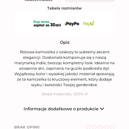
Tabela rozmiarów
Opis
Różowa kamizelka z wiskozy to subtelny akcent
elegancji. Doskonale komponuje się z naszą
marynarką Indie, tworząc kompletny look. Idealna na
wiosenne dni, zapinana na guziki podkreśla styl.
Wyjątkowy kolor i wysokiej jakości materiał sprawiają,
że ta kamizelka to kluczowy element, który dodaje
szyku i świeżości Twojej garderobie.
Skład materiału:
100% VI
Informacje dodatkowe o produkcie
Producent
Niumi Sp. z o.o.
BRAK OPINII
Nazwa firmy
Niumi Sp. z o.o.