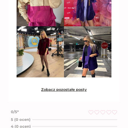
Zobacz pozostałe posty
0/5*
O
5 (0 ocen)
c
4 (0 ocen)