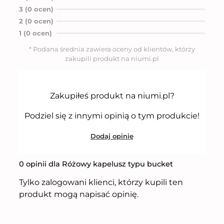
e
n
3 (0 ocen)
i
2 (0 ocen)
o
n
1 (0 ocen)
o
5
* Podana średnia zawiera oceny od klientów, którzy
n
zakupili produkt na niumi.pl
a
5
Zakupiłeś produkt na niumi.pl?
Podziel się z innymi opinią o tym produkcie!
Dodaj opinię
0 opinii dla Różowy kapelusz typu bucket
Tylko zalogowani klienci, którzy kupili ten
produkt mogą napisać opinię.