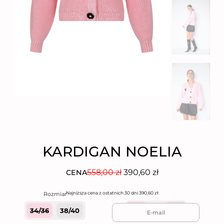
KARDIGAN NOELIA
558,00
zł
390,60
zł
CENA
Najniższa cena z ostatnich 30 dni
390,60
zł
34/36
38/40
Quantity