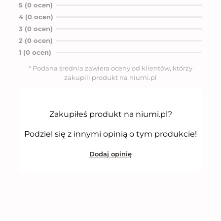
O
5 (0 ocen)
c
4 (0 ocen)
e
n
3 (0 ocen)
i
2 (0 ocen)
o
n
1 (0 ocen)
o
5
* Podana średnia zawiera oceny od klientów, którzy
n
zakupili produkt na niumi.pl
a
5
Zakupiłeś produkt na niumi.pl?
Podziel się z innymi opinią o tym produkcie!
Dodaj opinię