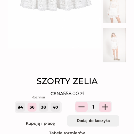
SZORTY ZELIA
558,00
zł
CENA
34
36
38
40
Quantity
Dodaj do koszyka
Kupuję i płacę
Tabela rozmiarów