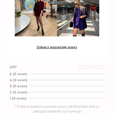
Zobacz pozostałe posty
0/5*
O
5 (0 ocen)
c
4 (0 ocen)
e
n
3 (0 ocen)
i
2 (0 ocen)
o
n
1 (0 ocen)
o
5
* Podana średnia zawiera oceny od klientów, którzy
n
zakupili produkt na niumi.pl