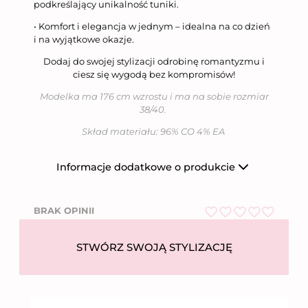
podkreślający unikalność tuniki.
• Komfort i elegancja w jednym – idealna na co dzień
i na wyjątkowe okazje.
Dodaj do swojej stylizacji odrobinę romantyzmu i
ciesz się wygodą bez kompromisów!
Modelka ma 176 cm wzrostu i ma na sobie rozmiar
38/40.
Skład materiału: 96% CO 4% EA
Informacje dodatkowe o produkcie
Producent
Niumi Sp. z o.o.
BRAK OPINII
Nazwa firmy
Niumi Sp. z o.o.
O
ul. Wierzbowa 31,
Adres
62-081 Wysogotowo
c
STWÓRZ SWOJĄ STYLIZACJĘ
e
Numer telefonu
612 269 755
n
i
Email
bok@niumi.pl
o
Kraj pochodzenia
Polska
n
o