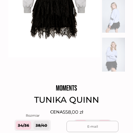
TUNIKA QUINN
558,00
zł
CENA
34/36
38/40
Quantity