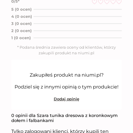
0/5*
O
5 (0 ocen)
c
4 (0 ocen)
e
n
3 (0 ocen)
i
2 (0 ocen)
o
n
1 (0 ocen)
o
5
* Podana średnia zawiera oceny od klientów, którzy
n
zakupili produkt na niumi.pl
a
5
Zakupiłeś produkt na niumi.pl?
Podziel się z innymi opinią o tym produkcie!
Dodaj opinię
0 opinii dla Szara tunika dresowa z koronkowym
dołem i falbankami
Tylko zalogowani klienci, którzy kupili ten