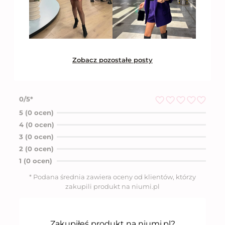
Zobacz pozostałe posty
0/5*
O
5 (0 ocen)
c
4 (0 ocen)
e
n
3 (0 ocen)
i
2 (0 ocen)
o
n
1 (0 ocen)
o
5
* Podana średnia zawiera oceny od klientów, którzy
n
zakupili produkt na niumi.pl
a
5
Zakupiłeś produkt na niumi.pl?