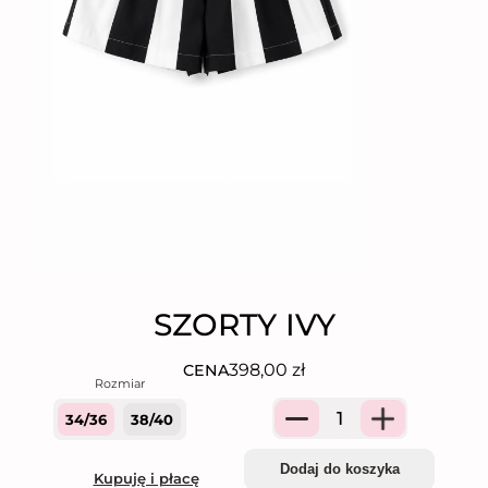
SZORTY IVY
398,00
zł
CENA
34/36
38/40
Quantity
Dodaj do koszyka
Kupuję i płacę