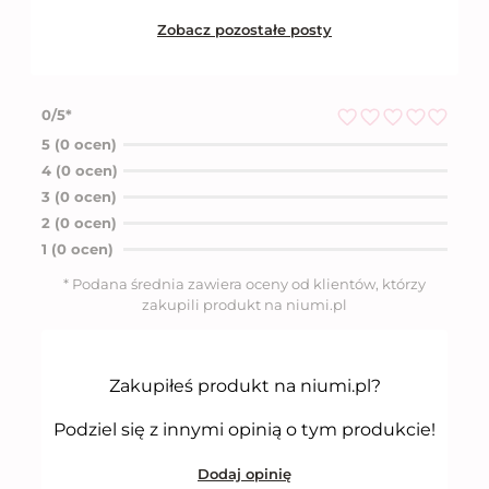
Zobacz pozostałe posty
0/5*
O
5 (0 ocen)
c
4 (0 ocen)
e
n
3 (0 ocen)
i
2 (0 ocen)
o
n
1 (0 ocen)
o
5
* Podana średnia zawiera oceny od klientów, którzy
n
zakupili produkt na niumi.pl
a
5
Zakupiłeś produkt na niumi.pl?
Podziel się z innymi opinią o tym produkcie!
Dodaj opinię