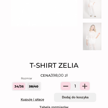
T-SHIRT ZELIA
398,00
zł
CENA
34/36
38/40
Quantity
Dodaj do koszyka
Kupuję i płacę
Tabela rozmiarów