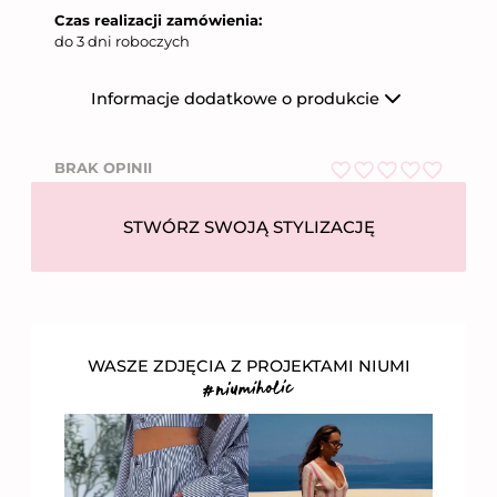
Czas realizacji zamówienia:
do 3 dni roboczych
Informacje dodatkowe o produkcie
Producent
Niumi Sp. z o.o.
BRAK OPINII
Nazwa firmy
Niumi Sp. z o.o.
O
ul. Wierzbowa 31,
Adres
62-081 Wysogotowo
c
STWÓRZ SWOJĄ STYLIZACJĘ
e
Numer telefonu
612 269 755
n
i
Email
bok@niumi.pl
o
Kraj pochodzenia
Polska
n
o
5
n
WASZE ZDJĘCIA Z PROJEKTAMI NIUMI
a
5