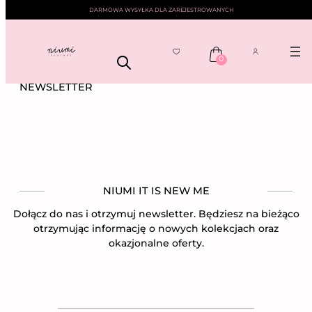
DARMOWA WYSYŁKA DLA ZAREJESTROWANYCH
0
Przejdź
NIUMI
—— NEWSLETTER
do
NEWSLETTER
treści
NIUMI IT IS NEW ME
Dołącz do nas i otrzymuj newsletter. Będziesz na bieżąco
otrzymując informację o nowych kolekcjach oraz
okazjonalne oferty.