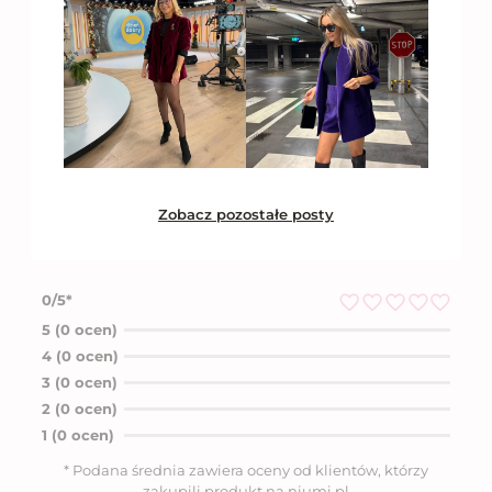
Zobacz pozostałe posty
0/5*
O
5 (0 ocen)
c
4 (0 ocen)
e
n
3 (0 ocen)
i
2 (0 ocen)
o
n
1 (0 ocen)
o
5
* Podana średnia zawiera oceny od klientów, którzy
n
zakupili produkt na niumi.pl