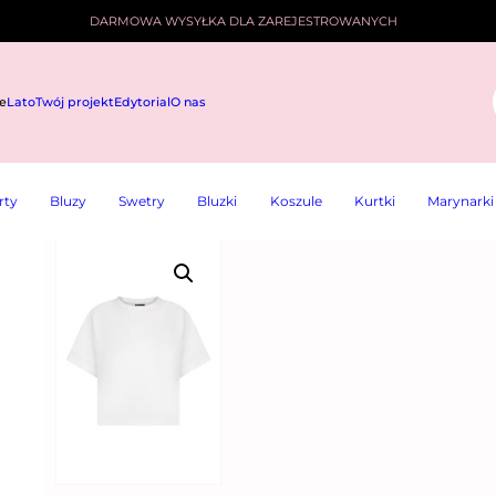
DARMOWA WYSYŁKA DLA ZAREJESTROWANYCH
e
Lato
Twój projekt
Edytorial
O nas
i
rty
Bluzy
Swetry
Bluzki
Koszule
Kurtki
Marynarki