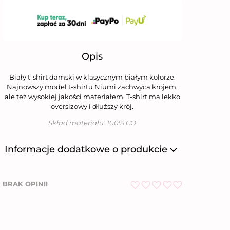
Opis
Biały t-shirt damski w klasycznym białym kolorze.
Najnowszy model t-shirtu Niumi zachwyca krojem,
ale też wysokiej jakości materiałem. T-shirt ma lekko
oversizowy i dłuższy krój.
Skład materiału: 100% CO
Informacje dodatkowe o produkcie
Producent
Niumi Sp. z o.o.
BRAK OPINII
Nazwa firmy
Niumi Sp. z o.o.
O
ul. Wierzbowa 31,
Adres
62-081 Wysogotowo
c
e
Numer telefonu
612 269 755
n