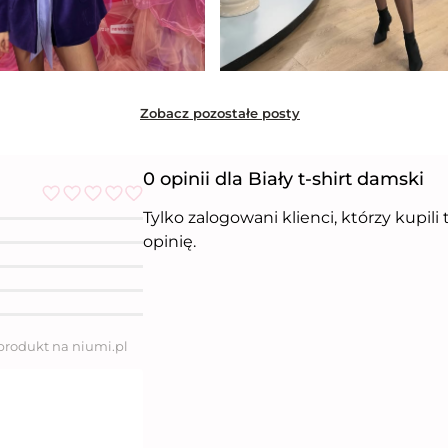
Zobacz pozostałe posty
0 opinii dla Biały t-shirt damski
Tylko zalogowani klienci, którzy kupil
O
c
opinię.
e
n
i
o
n
o
5
 produkt na niumi.pl
n
a
5