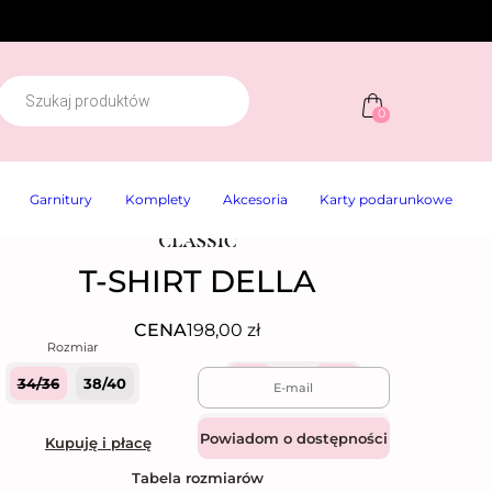
W
y
0
s
z
u
k
Garnitury
Komplety
Akcesoria
Karty podarunkowe
w
a
r
k
T-SHIRT DELLA
a
p
r
o
CENA
198,00
zł
d
u
k
34/36
38/40
Quantity
t
ó
w
Dodaj do koszyka
Kupuję i płacę
Tabela rozmiarów