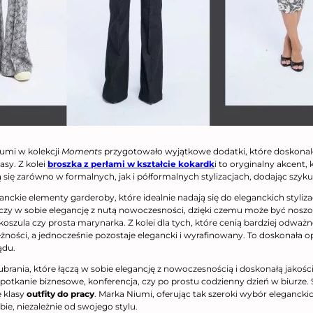
iumi w kolekcji
Moments
przygotowało wyjątkowe dodatki, które doskonal
asy. Z kolei
broszka z perłami w kształcie kokardk
i to oryginalny akcent, 
się zarówno w formalnych, jak i półformalnych stylizacjach, dodając szyku
ckie elementy garderoby, które idealnie nadają się do eleganckich stylizac
czy w sobie elegancję z nutą nowoczesności, dzięki czemu może być noszona 
koszula czy prosta marynarka. Z kolei dla tych, które cenią bardziej odw
pieżności, a jednocześnie pozostaje elegancki i wyrafinowany. To doskonała
ądu.
 ubrania, które łączą w sobie elegancję z nowoczesnością i doskonałą jakoś
 spotkanie biznesowe, konferencja, czy po prostu codzienny dzień w biurze.
e klasy
outfity do pracy
. Marka Niumi, oferując tak szeroki wybór eleganck
ebie, niezależnie od swojego stylu.