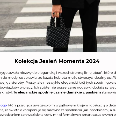
Kolekcja Jesień Moments 2024
ygotowała niezwykle elegancką i wszechstronną linię ubrań, które do
do mody, co sprawia, że każda kobieta może stworzyć idealny
outfi
ej garderoby. Prosty, ale niezwykle elegancki krój tych spodni gwara
wiązków w pracy. Ich subtelnie poszerzane nogawki dodają sylwetce 
 i styl. Te
eleganckie spodnie czarne damskie z paskiem
stanowią
logo
, która przyciąga uwagę swoim wyjątkowym krojem i dbałością o deta
a, że świetnie komponuje się zarówno ze spodniami, jak i spódnicami, a 
 powodzeniem sprawdzi się także w mniej formalnych, smart casualowych st