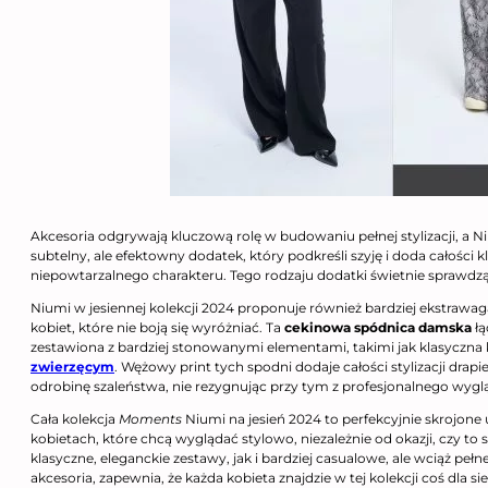
Akcesoria odgrywają kluczową rolę w budowaniu pełnej stylizacji, a N
subtelny, ale efektowny dodatek, który podkreśli szyję i doda całości kl
niepowtarzalnego charakteru. Tego rodzaju dodatki świetnie sprawdzą 
Niumi w jesiennej kolekcji 2024 proponuje również bardziej ekstrawagan
kobiet, które nie boją się wyróżniać. Ta
cekinowa spódnica damska
łą
zestawiona z bardziej stonowanymi elementami, takimi jak klasyczna 
zwierzęcym
. Wężowy print tych spodni dodaje całości stylizacji dra
odrobinę szaleństwa, nie rezygnując przy tym z profesjonalnego wygl
Cała kolekcja
Moments
Niumi na jesień 2024 to perfekcyjnie skrojone
kobietach, które chcą wyglądać stylowo, niezależnie od okazji, czy to
klasyczne, eleganckie zestawy, jak i bardziej casualowe, ale wciąż pełn
akcesoria, zapewnia, że każda kobieta znajdzie w tej kolekcji coś dla si