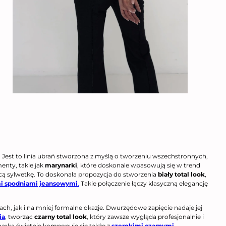
u. Jest to linia ubrań stworzona z myślą o tworzeniu wszechstronnych,
enty, takie jak
marynarki
, które doskonale wpasowują się w trend
ecą sylwetkę. To doskonała propozycja do stworzenia
biały total look
,
i spodniami jeansowymi
.
Takie połączenie łączy klasyczną elegancję
ach, jak i na mniej formalne okazje. Dwurzędowe zapięcie nadaje jej
ia
, tworząc
czarny total look
, który zawsze wygląda profesjonalnie i
arka świetnie komponuje się także z
szerokimi czarnymi