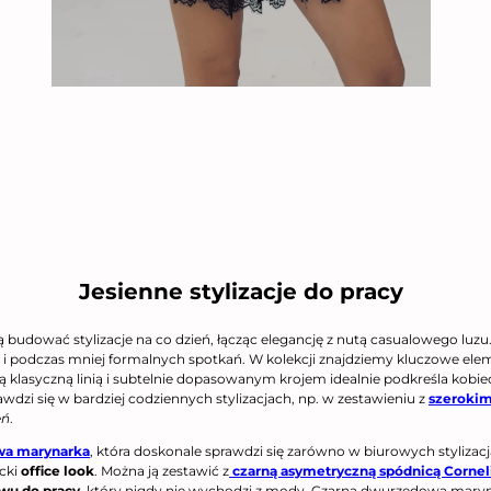
Jesienne stylizacje do pracy
cą budować stylizacje na co dzień, łącząc elegancję z nutą casualowego luz
i podczas mniej formalnych spotkań. W kolekcji znajdziemy kluczowe elem
ją klasyczną linią i subtelnie dopasowanym krojem idealnie podkreśla kobi
awdzi się w bardziej codziennych stylizacjach, np. w zestawieniu z
szerokim
eń
.
wa marynarka
, która doskonale sprawdzi się zarówno w biurowych stylizacj
cki
office look
. Można ją zestawić z
czarną asymetryczną spódnicą Cornel
wu do pracy
, który nigdy nie wychodzi z mody. Czarna dwurzędowa maryn