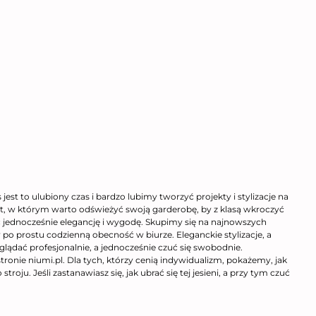
t to ulubiony czas i bardzo lubimy tworzyć projekty i stylizacje na
ent, w którym warto odświeżyć swoją garderobę, by z klasą wkroczyć
jednocześnie elegancję i wygodę. Skupimy się na najnowszych
y po prostu codzienną obecność w biurze. Eleganckie stylizacje, a
glądać profesjonalnie, a jednocześnie czuć się swobodnie.
tronie niumi.pl. Dla tych, którzy cenią indywidualizm, pokażemy, jak
oju. Jeśli zastanawiasz się, jak ubrać się tej jesieni, a przy tym czuć