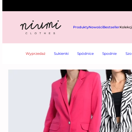
Przejdź
do
treści
Produkty
Nowości
Bestseller
Kolekcj
NIUMI
——
NEWS
—— JESIENNY POWRÓT DO PRACY – CZYLI STYLIZACJE DO BI
Wyprzedaż
Sukienki
Spódnice
Spodnie
Szo
JESIENNY POWRÓT DO PRACY – CZYLI STYL