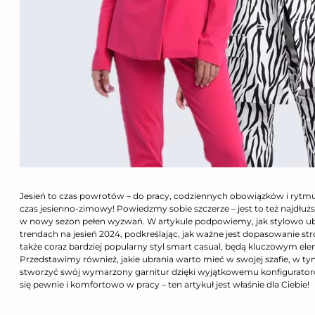
Jesień to czas powrotów – do pracy, codziennych obowiązków i rytmu ż
czas jesienno-zimowy! Powiedzmy sobie szczerze – jest to też najdłuż
w nowy sezon pełen wyzwań. W artykule podpowiemy, jak stylowo ubr
trendach na jesień 2024, podkreślając, jak ważne jest dopasowanie stro
także coraz bardziej popularny styl smart casual, będą kluczowym ele
Przedstawimy również, jakie ubrania warto mieć w swojej szafie, w tym
stworzyć swój wymarzony garnitur dzięki wyjątkowemu konfigurato
się pewnie i komfortowo w pracy – ten artykuł jest właśnie dla Ciebie!