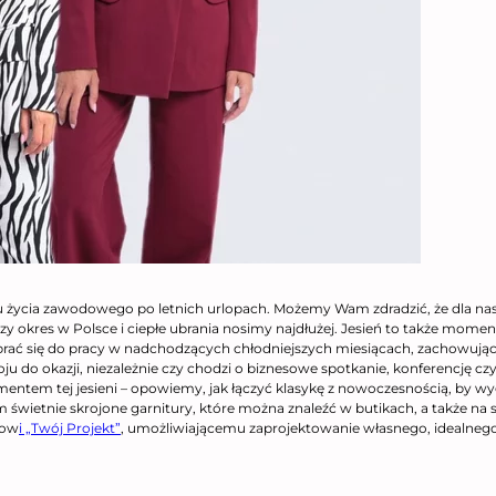
ycia zawodowego po letnich urlopach. Możemy Wam zdradzić, że dla nas jes
szy okres w Polsce i ciepłe ubrania nosimy najdłużej. Jesień to także mom
ać się do pracy w nadchodzących chłodniejszych miesiącach, zachowując 
ju do okazji, niezależnie czy chodzi o biznesowe spotkanie, konferencję cz
mentem tej jesieni – opowiemy, jak łączyć klasykę z nowoczesnością, by wy
 świetnie skrojone garnitury, które można znaleźć w butikach, a także na s
row
i „Twój Projekt”
, umożliwiającemu zaprojektowanie własnego, idealnego str