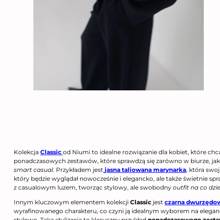
Kolekcja
Classic
od Niumi to idealne rozwiązanie dla kobiet, które ch
ponadczasowych zestawów, które sprawdzą się zarówno w biurze, jak 
smart casual
. Przykładem jest
jasna taliowana marynarka
, która swo
który będzie wyglądał nowocześnie i elegancko, ale także świetnie spr
z casualowym luzem, tworząc stylowy, ale swobodny
outfit na co dzi
Innym kluczowym elementem kolekcji
Classic
jest
czarna dwurzędo
wyrafinowanego charakteru, co czyni ją idealnym wyborem na elegan
stylowo. Taka stylizacja to klasyczny przykład
ponadczasowego zesta