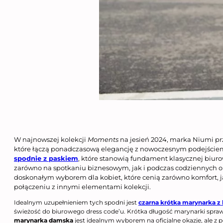
W najnowszej kolekcji
Moments
na jesień 2024, marka Niumi prz
które łączą ponadczasową elegancję z nowoczesnym podejściem 
spodnie z paskiem
, które stanowią fundament klasycznej biurow
zarówno na spotkaniu biznesowym, jak i podczas codziennych obo
doskonałym wyborem dla kobiet, które cenią zarówno komfort, jak
połączeniu z innymi elementami kolekcji.
Idealnym uzupełnieniem tych spodni jest
czarna krótka marynarka z 
świeżość do biurowego dress code’u. Krótka długość marynarki sprawi
marynarka damska
jest idealnym wyborem na oficjalne okazje, ale z