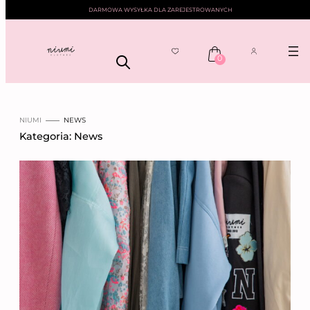
Przejdź
DARMOWA WYSYŁKA DLA ZAREJESTROWANYCH
do
treści
0
NIUMI
—— NEWS
Kategoria:
News