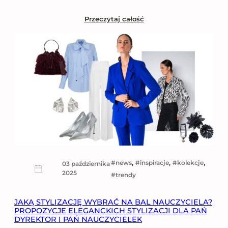
Przeczytaj całość
, 
, 
, 
news
inspiracje
kolekcje
03 października
2025
trendy
JAKĄ STYLIZACJĘ WYBRAĆ NA BAL NAUCZYCIELA?
PROPOZYCJE ELEGANCKICH STYLIZACJI DLA PAŃ
DYREKTOR I PAŃ NAUCZYCIELEK