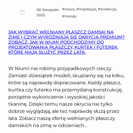
, 
, 
, 
news
inspiracje
kolekcje
06 listopada
2025
trendy
JAK WYBRAĆ WEŁNIANY PŁASZCZ DAMSKI NA
ZIMĘ I CZYM WYRÓŻNIAJĄ SIĘ OKRYCIA PREMIUM?
ZOBACZ, JAK W NIUMI PODCHODZIMY DO
PROJEKTOWANIA PŁASZCZY, KURTEK I FUTEREK,
KTÓRE MAJĄ SŁUŻYĆ PRZEZ LATA.
W Niumi nie robimy przypadkowych rzeczy.
Zamiast dziesiątek modeli, skupiamy się na kilku,
które są naprawdę dopracowane. Każdy płaszcz,
kurtka czy futerko ma przemyślaną konstrukcję,
porządne wykończenie i wysokiej jakości
tkaninę. Dzięki temu nasze okrycia nie tylko
dobrze wyglądają, ale też naprawdę służą przez
lata. Zobacz naszą ofertę wełnianych płaszczy
damskich na zimę w odcieniach…