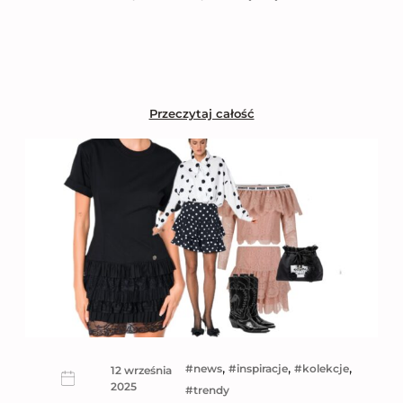
Przeczytaj całość
, 
, 
, 
news
inspiracje
kolekcje
12 września
2025
trendy