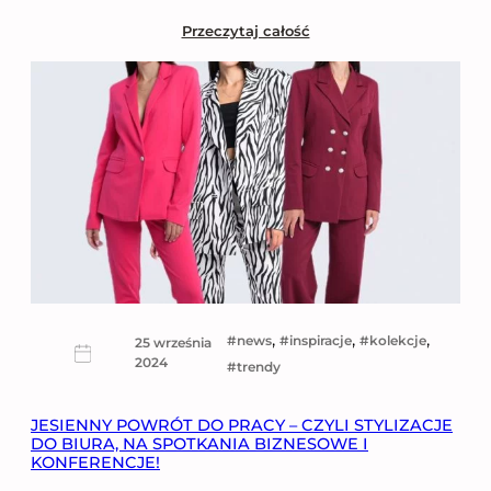
Przeczytaj całość
, 
, 
, 
news
inspiracje
kolekcje
25 września
2024
trendy
JESIENNY POWRÓT DO PRACY – CZYLI STYLIZACJE
DO BIURA, NA SPOTKANIA BIZNESOWE I
KONFERENCJE!