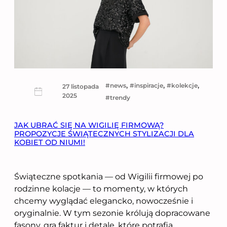
, 
, 
, 
news
inspiracje
kolekcje
27 listopada
2025
trendy
JAK UBRAĆ SIĘ NA WIGILIĘ FIRMOWĄ?
PROPOZYCJE ŚWIĄTECZNYCH STYLIZACJI DLA
KOBIET OD NIUMI!
Świąteczne spotkania — od Wigilii firmowej po
rodzinne kolacje — to momenty, w których
chcemy wyglądać elegancko, nowocześnie i
oryginalnie. W tym sezonie królują dopracowane
fasony, gra faktur i detale, które potrafią