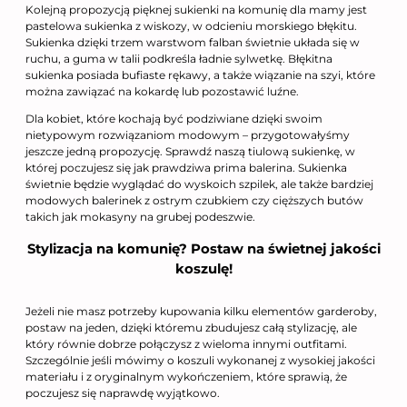
Kolejną propozycją pięknej sukienki na komunię dla mamy jest
pastelowa sukienka z wiskozy, w odcieniu morskiego błękitu.
Sukienka dzięki trzem warstwom falban świetnie układa się w
ruchu, a guma w talii podkreśla ładnie sylwetkę. Błękitna
sukienka posiada bufiaste rękawy, a także wiązanie na szyi, które
można zawiązać na kokardę lub pozostawić luźne.
Dla kobiet, które kochają być podziwiane dzięki swoim
nietypowym rozwiązaniom modowym – przygotowałyśmy
jeszcze jedną propozycję. Sprawdź naszą tiulową sukienkę, w
której poczujesz się jak prawdziwa prima balerina. Sukienka
świetnie będzie wyglądać do wyskoich szpilek, ale także bardziej
modowych balerinek z ostrym czubkiem czy cięższych butów
takich jak mokasyny na grubej podeszwie.
Stylizacja na komunię? Postaw na świetnej jakości
koszulę!
Jeżeli nie masz potrzeby kupowania kilku elementów garderoby,
postaw na jeden, dzięki któremu zbudujesz całą stylizację, ale
który równie dobrze połączysz z wieloma innymi outfitami.
Szczególnie jeśli mówimy o koszuli wykonanej z wysokiej jakości
materiału i z oryginalnym wykończeniem, które sprawią, że
poczujesz się naprawdę wyjątkowo.