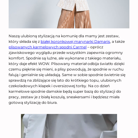
Naszą ulubioną stylizacją na komunię dla mamy jest zestaw,
który składa się z
białej koronkowej marynarki Damaris
, a także
plisowanych karmelowych spodni Carmel
– oprócz
zjawiskowego wyglądu przede wszystkim zapewnia ogromny
komfort. Spodnie są luźne, ale wykonane z takiego materiału,
który daje efekt WOW. Plisowany materiał odbija światło dzięki
czemu pięknie się mieni, a plisy powodują, że spodnie w ruchu
falują i genialnie się układają. Same w sobie spodnie świetnie się
sprawdzą na zbliżające się lato do krótkiego topu, ulubionych
czekoladowych klapek i oversizowej torby. Na co dzień
karmelowe spodnie damskie będą super bazą do stylizacji do
pracy, zestaw je z białą koszulą, sneakersami i będziesz miała
gotową stylizację do biura.