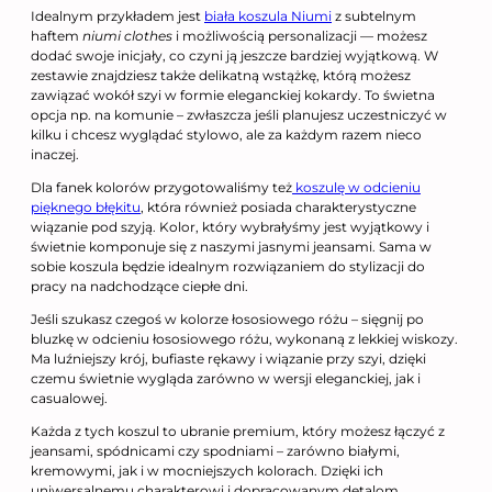
Idealnym przykładem jest
biała koszula Niumi
z subtelnym
haftem
niumi clothes
i możliwością personalizacji — możesz
dodać swoje inicjały, co czyni ją jeszcze bardziej wyjątkową. W
zestawie znajdziesz także delikatną wstążkę, którą możesz
zawiązać wokół szyi w formie eleganckiej kokardy. To świetna
opcja np. na komunie – zwłaszcza jeśli planujesz uczestniczyć w
kilku i chcesz wyglądać stylowo, ale za każdym razem nieco
inaczej.
Dla fanek kolorów przygotowaliśmy też
koszulę w odcieniu
pięknego błękitu
, która również posiada charakterystyczne
wiązanie pod szyją. Kolor, który wybrałyśmy jest wyjątkowy i
świetnie komponuje się z naszymi jasnymi jeansami. Sama w
sobie koszula będzie idealnym rozwiązaniem do stylizacji do
pracy na nadchodzące ciepłe dni.
Jeśli szukasz czegoś w kolorze łososiowego różu – sięgnij po
bluzkę w odcieniu łososiowego różu, wykonaną z lekkiej wiskozy.
Ma luźniejszy krój, bufiaste rękawy i wiązanie przy szyi, dzięki
czemu świetnie wygląda zarówno w wersji eleganckiej, jak i
casualowej.
Każda z tych koszul to ubranie premium, który możesz łączyć z
jeansami, spódnicami czy spodniami – zarówno białymi,
kremowymi, jak i w mocniejszych kolorach. Dzięki ich
uniwersalnemu charakterowi i dopracowanym detalom