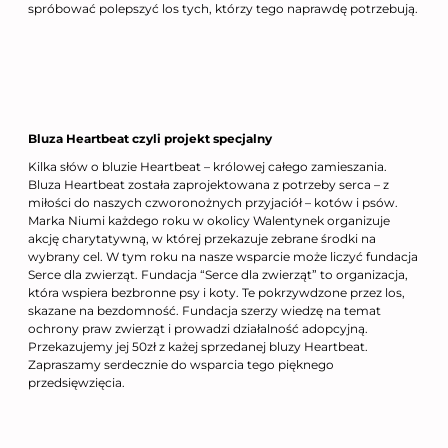
spróbować polepszyć los tych, którzy tego naprawdę potrzebują.
Bluza Heartbeat czyli projekt specjalny
Kilka słów o bluzie Heartbeat – królowej całego zamieszania.
Bluza Heartbeat została zaprojektowana z potrzeby serca – z
miłości do naszych czworonożnych przyjaciół – kotów i psów.
Marka Niumi każdego roku w okolicy Walentynek organizuje
akcję charytatywną, w której przekazuje zebrane środki na
wybrany cel. W tym roku na nasze wsparcie może liczyć fundacja
Serce dla zwierząt. Fundacja “Serce dla zwierząt” to organizacja,
która wspiera bezbronne psy i koty. Te pokrzywdzone przez los,
skazane na bezdomność. Fundacja szerzy wiedzę na temat
ochrony praw zwierząt i prowadzi działalność adopcyjną.
Przekazujemy jej 50zł z każej sprzedanej bluzy Heartbeat.
Zapraszamy serdecznie do wsparcia tego pięknego
przedsięwzięcia.