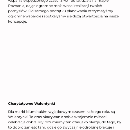
wspaniale spędzonego czasu. SPOT od lat działa na mapie
Poznania, dając ogromne możliwości realizacji twoich
pomysłów. Od samego początku planowania otrzymałyśmy
ogromne wsparcie i spotkałyśmy się dużą otwartością na nasze
koncepcje.
Charytatywne Walentynki
Dla marki Niumi takim wyjątkowym czasem każdego roku są
Walentynki. To czas okazywania sobie wzajemnie miłości i
celebracja dobra. My rozumiemy ten czas jako okazję, do tego, by
to dobro zanieść tam, gdzie go zwyczajnie odrobinę brakuje i