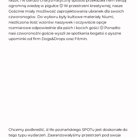
radzić i w bardzo charyzmatyczny sposób przekazała nam swoją
ogromną wiedzę w pigułce 🙂 W przestrzeni kreatywnej, nasze
Gościnie miały możliwość zaprojektowania ubranek dla swoich
czworonogów. Do wyboru były kultowe materiały Niumi,
niezliczona ilość wzorów naszywek i oczywiście opcje
rozmiarowe odpowiednie dla psich i kocich gości 🙂 Ponadto
nasi czworonożni goście wyszli ze spotkania bogatsi o pyszne
upominki od firm Dogs&Drops oraz Fitmin.
Chcemy podkreślić, iż tło poznańskiego SPOTu jest doskonałe do
tego typu wydarzeń. Zaaranżowałyśmy przestrzeń pod swoje