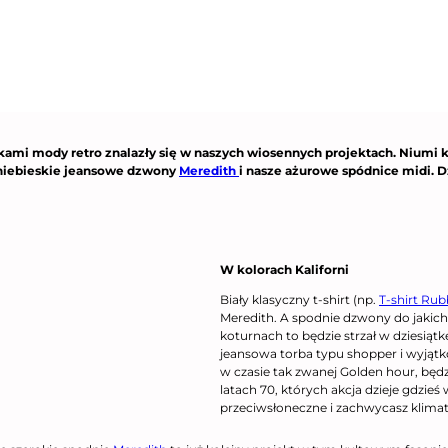
mi mody retro znalazły się w naszych wiosennych projektach. Niumi ko
 niebieskie jeansowe dzwony
Meredith
i nasze ażurowe spódnice midi. D
W kolorach Kaliforni
Biały klasyczny t-shirt (np.
T-shirt Ru
Meredith. A spodnie dzwony do jakich
koturnach to będzie strzał w dziesiąt
jeansowa torba typu shopper i wyjątk
w czasie tak zwanej Golden hour, będ
latach 70, których akcja dzieje gdzieś
przeciwsłoneczne i zachwycasz klima