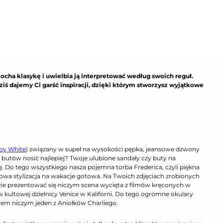
cha klasykę i uwielbia ją interpretować według swoich reguł.
ziś dajemy Ci garść inspiracji, dzięki którym stworzysz wyjątkowe
bby White
) związany w supeł na wysokości pępka, jeansowe dzwony
 butów nosić najlepiej? Twoje ulubione sandały czy buty na
kę. Do tego wszystkiego nasza pojemna torba Frederica, czyli piękna
owa stylizacja na wakacje gotowa. Na Twoich zdjęciach zrobionych
zie prezentować się niczym scena wycięta z filmów kręconych w
 w kultowej dzielnicy Venice w Kaliforni. Do tego ogromne okulary
tem niczym jeden z Aniołków Charliego.