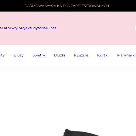
DARMOWA WYSYŁKA DLA ZAREJESTROWANYCH
e
Lato
Twój projekt
Edytorial
O nas
i
rty
Bluzy
Swetry
Bluzki
Koszule
Kurtki
Marynarki