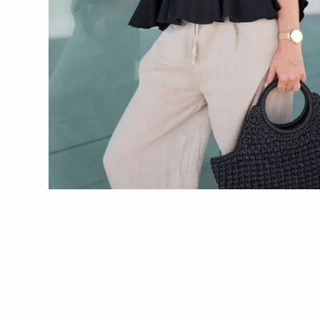
SPODNIE HILLARY
SPODNIE JAN
398,00
zł
398,00
zł