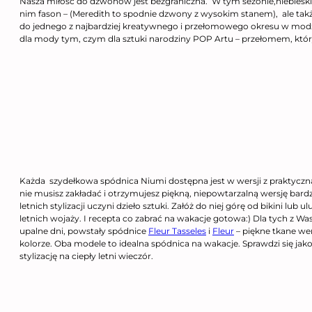
Nasza miłość do dzwonów jest bezgraniczna. W tym sezonie,niebieski
nim fason – (Meredith to spodnie dzwony z wysokim stanem), ale także 
do jednego z najbardziej kreatywnego i przełomowego okresu w modzie 
dla mody tym, czym dla sztuki narodziny POP Artu – przełomem, który 
Każda szydełkowa spódnica Niumi dostępna jest w wersji z praktyczną h
nie musisz zakładać i otrzymujesz piękną, niepowtarzalną wersję bard
letnich stylizacji uczyni dzieło sztuki. Załóż do niej górę od bikini lub u
letnich wojaży. I recepta co zabrać na wakacje gotowa:) Dla tych z Wa
upalne dni, powstały spódnice
Fleur Tasseles
i
Fleur
– piękne tkane we
kolorze. Oba modele to idealna spódnica na wakacje. Sprawdzi się jako
stylizację na ciepły letni wieczór.