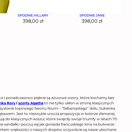
SPODNIE HILLARY
SPODNIE JANE
398,00
zł
398,00
zł
ce i ponadczasowo piękne są ażurowe wzory, które kochamy bez
nka Rory
i
szorty Agatha
to nie tylko ukłon w stronę klasycznych
rzystanie topowego fasonu Niumi – “falbaniastego” dołu. Sukienka
ękawem. Jest to niezwykle urocza propozycja w kolorze złamanej
zują do klasycznych koszul, które święciły swoje triumfy w latach 70.
 sandałki i poczuj się jak gwiazda francuskiego kina na bulwarze
tem większości z naszych dropów oczywiście są nasze ukochane