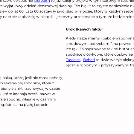
e szerokie spodnie
Meredith
to już kolejny projekt w tym kultowym fasonie
wyjątkowy odcień denimowej tkaniny. Ten błękit to czyste odniesienie nie ty
– do lat 60. Lata 60 zostawiły swój ślad w modzie, który w każdym sezonie
na stałe zapisał się w historii. I jesteśmy przekonane o tym, że będzie re
Urok tkanych faktur
Kiedy nasze mamy i babcie wspominają 
„modowymi potrzebami”, na pewno nie 
ich rąk. Zainspirowane takimi histori
spódnice ołówkowe, które dosłownie o
Tasseles
i
Behati
to dwie wersje piękny
ręcznie robionymi i przyszywanymi fręd
alką, której jeśli nie masz ochoty,
zo seksownej spódnicy, która z
lubiony t-shirt i zachwycaj w czasie
s, które kochają czerń, nawet w
rsje spódnic właśnie w czarnym
 spódnica na plażę i dopełni