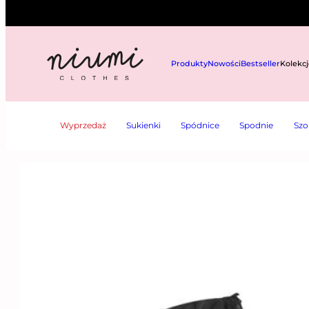
Przejdź
do
treści
Produkty
Nowości
Bestseller
Kolekcj
NIUMI
——
INSPIRACJE
—— MODOWE NUTY RETRO
Wyprzedaż
Sukienki
Spódnice
Spodnie
Szo
MODOWE NUTY RETRO