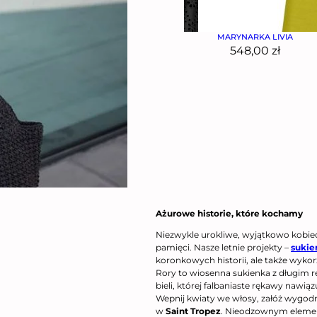
E
MODOWE NUTY RETRO
MARYNARKA LIVIA
548,00
zł
Ażurowe historie, które kochamy
Niezwykle urokliwe, wyjątkowo kobie
pamięci. Nasze letnie projekty –
sukie
koronkowych historii, ale także wyko
Rory to wiosenna sukienka z długim r
bieli, której falbaniaste rękawy nawią
Wepnij kwiaty we włosy, załóż wygodne
w
Saint Tropez
. Nieodzownym elemen