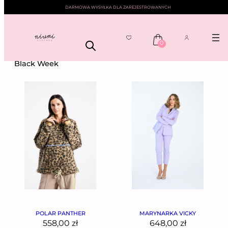
DARMOWA WYSYŁKA DLA ZAREJESTROWANYCH
0
NIUMI
——
KOLEKCJE
—— BLACK WEEK
Black Week
POLAR PANTHER
MARYNARKA VICKY
558,00
zł
648,00
zł