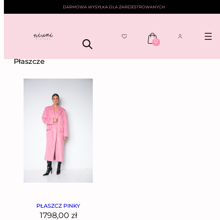
DARMOWA WYSYŁKA DLA ZAREJESTROWANYCH
0
NIUMI
——
KURTKI
—— PŁASZCZE
Płaszcze
PŁASZCZ PINKY
1798,00
zł