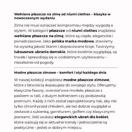
Wełniane płaszcze na zimę od niumi clothes – klasyka w
nowoczesnym wydaniu
Zima nie musi oznaczać kompromisu między wygodą a
stylem. W kategorii
płaszcze
od
niumi clothes
znajdziesz
wełniane płaszcze na zimę
, które są ciepłe, eleganckie i
ponadczasowe. Jako
polska marka modowa
, stawiamy
na wysoką jakość tkanin i dopracowane kroje. Tworzymy
luksusowe ubrania damskie
, które świetnie wyglądają, są
trwałe i sprawdzają się w codziennym użytkowaniu –
niezależnie od pogody.
Modne płaszcze zimowe – komfort i styl każdego dnia
W naszej kolekcji znajdziesz
modne płaszcze zimowe
,
które z łatwością dopasujesz do swojego stylu. Oferujemy
klasyczne fasony, oversize’owe modele, płaszcze z
paskiem w talii, z dużym kołnierzem czy podszewką
premium. Każdy z nich został zaprojektowany tak, aby nie
tylko chronił przed chłodem, ale też dobrze wyglądał w
zestawie z sukienką, garniturem, golfem czy klasycznymi
jeansami. Jeśli szukasz
eleganckich ubrań dla kobiet
,
które wpisują się w aktualne trendy i jednocześnie są
praktyczne – jesteś w dobrym miejscu.