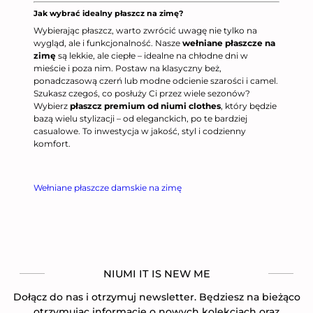
Jak wybrać idealny płaszcz na zimę?
Wybierając płaszcz, warto zwrócić uwagę nie tylko na
wygląd, ale i funkcjonalność. Nasze
wełniane płaszcze na
zimę
są lekkie, ale ciepłe – idealne na chłodne dni w
mieście i poza nim. Postaw na klasyczny beż,
ponadczasową czerń lub modne odcienie szarości i camel.
Szukasz czegoś, co posłuży Ci przez wiele sezonów?
Wybierz
płaszcz premium od niumi clothes
, który będzie
bazą wielu stylizacji – od eleganckich, po te bardziej
casualowe. To inwestycja w jakość, styl i codzienny
komfort.
Wełniane płaszcze damskie na zimę
NIUMI IT IS NEW ME
Dołącz do nas i otrzymuj newsletter. Będziesz na bieżąco
otrzymując informację o nowych kolekcjach oraz