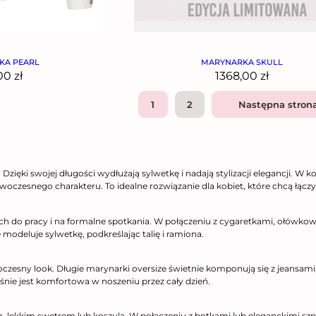
KA PEARL
MARYNARKA SKULL
,00
zł
1368,00
zł
1
2
Następna stron
ięki swojej długości wydłużają sylwetkę i nadają stylizacji elegancji. W ko
 i nowoczesnego charakteru. To idealne rozwiązanie dla kobiet, które chcą 
ch do pracy i na formalne spotkania. W połączeniu z cygaretkami, ołówkową
odeluje sylwetkę, podkreślając talię i ramiona.
czesny look. Długie marynarki oversize świetnie komponują się z jeansam
śnie jest komfortowa w noszeniu przez cały dzień.
m, lekkim swetrem lub koszulą. W połączeniu z botkami lub eleganckimi sz