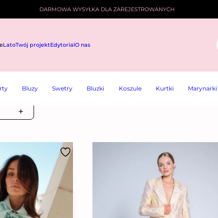
DARMOWA WYSYŁKA DLA ZAREJESTROWANYCH
e
Lato
Twój projekt
Edytorial
O nas
i
rty
Bluzy
Swetry
Bluzki
Koszule
Kurtki
Marynarki