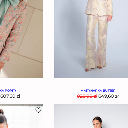
KA POPPY
MARYNARKA BUTTER
607,60
zł
928,00
zł
649,60
zł