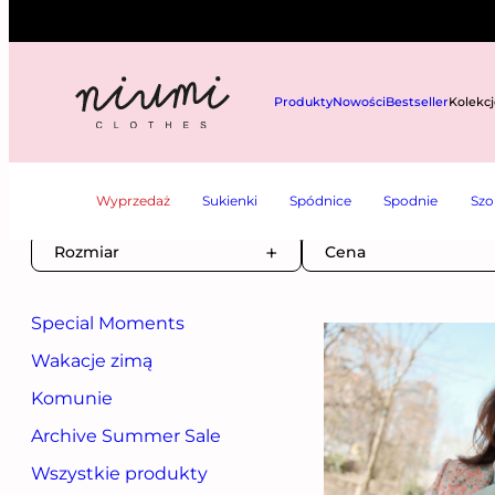
Produkty
Nowości
Bestseller
Kolekcj
NIUMI
——
MARYNARKI
—— MARYNARKI DŁUGIE
Wyprzedaż
Sukienki
Spódnice
Spodnie
Szo
Marynarki długie
Rozmiar
Cena
Special Moments
Wakacje zimą
Komunie
Archive Summer Sale
Wszystkie produkty