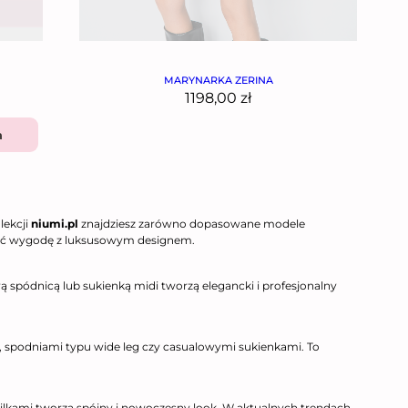
MARYNARKA ZERINA
1198,00
zł
a
lekcji
niumi.pl
znajdziesz zarówno dopasowane modele
łączyć wygodę z luksusowym designem.
 spódnicą lub sukienką midi tworzą elegancki i profesjonalny
i, spodniami typu wide leg czy casualowymi sukienkami. To
pilkami tworzą spójny i nowoczesny look. W aktualnych trendach