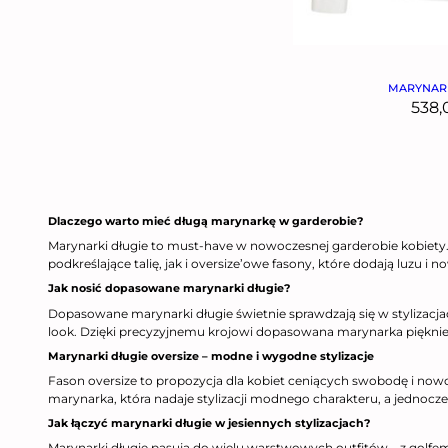
MARYNAR
538
Dlaczego warto mieć długą marynarkę w garderobie?
Marynarki długie to must-have w nowoczesnej garderobie kobiety. Dz
podkreślające talię, jak i oversize’owe fasony, które dodają luzu
Jak nosić dopasowane marynarki długie?
Dopasowane marynarki długie świetnie sprawdzają się w stylizacja
look. Dzięki precyzyjnemu krojowi dopasowana marynarka pięknie m
Marynarki długie oversize – modne i wygodne stylizacje
Fason oversize to propozycja dla kobiet ceniących swobodę i nowo
marynarka, która nadaje stylizacji modnego charakteru, a jednocze
Jak łączyć marynarki długie w jesiennych stylizacjach?
Marynarki długie pasują do wielu warstwowych outfitów – z golfe