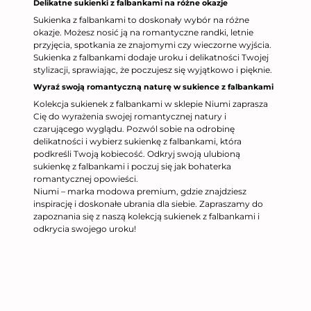
Delikatne sukienki z falbankami na różne okazje
Sukienka z falbankami to doskonały wybór na różne
okazje. Możesz nosić ją na romantyczne randki, letnie
przyjęcia, spotkania ze znajomymi czy wieczorne wyjścia.
Sukienka z falbankami dodaje uroku i delikatności Twojej
stylizacji, sprawiając, że poczujesz się wyjątkowo i pięknie.
Wyraź swoją romantyczną naturę w sukience z falbankami
Kolekcja sukienek z falbankami w sklepie Niumi zaprasza
Cię do wyrażenia swojej romantycznej natury i
czarującego wyglądu. Pozwól sobie na odrobinę
delikatności i wybierz sukienkę z falbankami, która
podkreśli Twoją kobiecość. Odkryj swoją ulubioną
sukienkę z falbankami i poczuj się jak bohaterka
romantycznej opowieści.
Niumi – marka modowa premium, gdzie znajdziesz
inspirację i doskonałe ubrania dla siebie. Zapraszamy do
zapoznania się z naszą kolekcją sukienek z falbankami i
odkrycia swojego uroku!