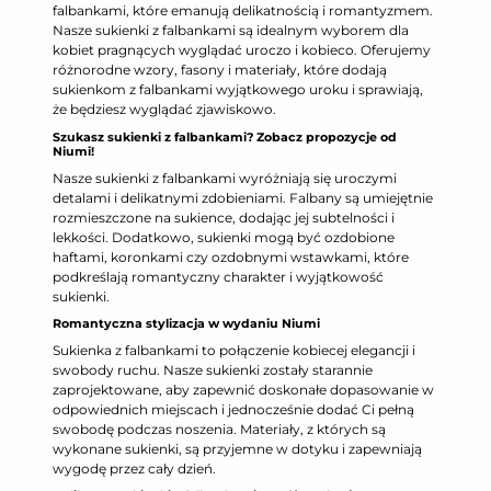
falbankami, które emanują delikatnością i romantyzmem.
Nasze sukienki z falbankami są idealnym wyborem dla
kobiet pragnących wyglądać uroczo i kobieco. Oferujemy
różnorodne wzory, fasony i materiały, które dodają
sukienkom z falbankami wyjątkowego uroku i sprawiają,
że będziesz wyglądać zjawiskowo.
Szukasz sukienki z falbankami? Zobacz propozycje od
Niumi!
Nasze sukienki z falbankami wyróżniają się uroczymi
detalami i delikatnymi zdobieniami. Falbany są umiejętnie
rozmieszczone na sukience, dodając jej subtelności i
lekkości. Dodatkowo, sukienki mogą być ozdobione
haftami, koronkami czy ozdobnymi wstawkami, które
podkreślają romantyczny charakter i wyjątkowość
sukienki.
Romantyczna stylizacja w wydaniu Niumi
Sukienka z falbankami to połączenie kobiecej elegancji i
swobody ruchu. Nasze sukienki zostały starannie
zaprojektowane, aby zapewnić doskonałe dopasowanie w
odpowiednich miejscach i jednocześnie dodać Ci pełną
swobodę podczas noszenia. Materiały, z których są
wykonane sukienki, są przyjemne w dotyku i zapewniają
wygodę przez cały dzień.