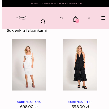
DARMOWA WYSYŁKA DLA ZAREJESTROWANYCH
0
NIUMI
——
SUKIENKI
—— SUKIENKI Z FALBANKAMI
Sukienki z falbankami
SUKIENKA HANA
SUKIENKA BELLE
698,00
zł
698,00
zł