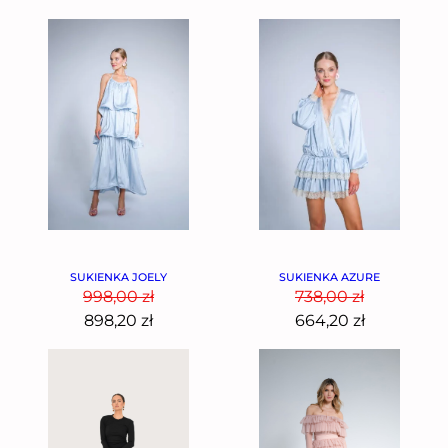
SUKIENKA JOELY
SUKIENKA AZURE
998,00
zł
738,00
zł
898,20
zł
664,20
zł