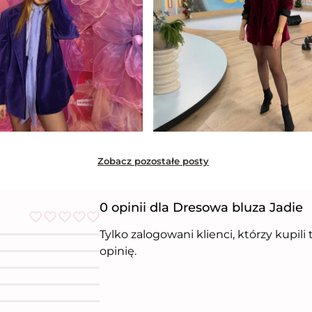
Zobacz pozostałe posty
0 opinii dla Dresowa bluza Jadie
Tylko zalogowani klienci, którzy kupil
O
c
opinię.
e
n
i
o
n
o