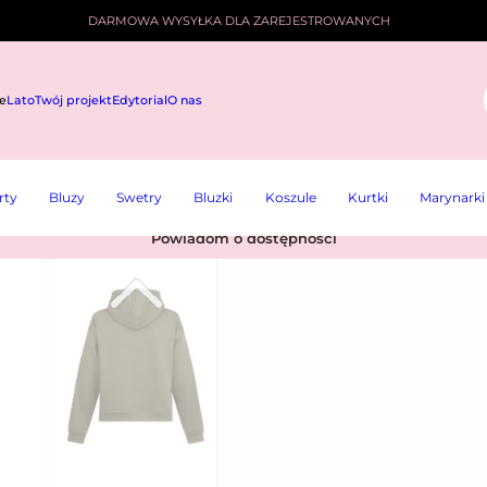
DARMOWA WYSYŁKA DLA ZAREJESTROWANYCH
e
Lato
Twój projekt
Edytorial
O nas
i
rty
Bluzy
Swetry
Bluzki
Koszule
Kurtki
Marynarki