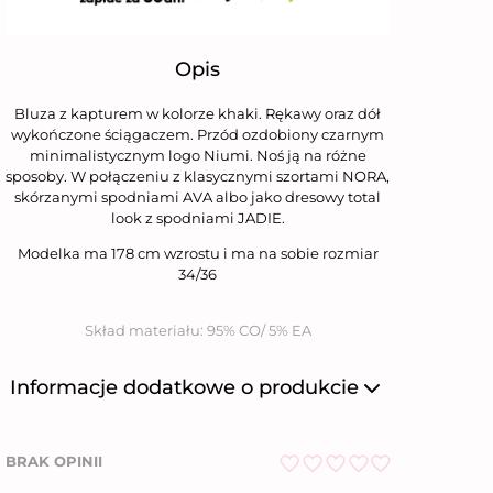
Opis
Bluza z kapturem w kolorze khaki. Rękawy oraz dół
wykończone ściągaczem. Przód ozdobiony czarnym
minimalistycznym logo Niumi. Noś ją na różne
sposoby. W połączeniu z klasycznymi szortami NORA,
skórzanymi spodniami AVA albo jako dresowy total
look z spodniami JADIE.
Modelka ma 178 cm wzrostu i ma na sobie rozmiar
34/36
Skład materiału: 95% CO/ 5% EA
Informacje dodatkowe o produkcie
Producent
Niumi Sp. z o.o.
BRAK OPINII
Nazwa firmy
Niumi Sp. z o.o.
O
ul. Wierzbowa 31,