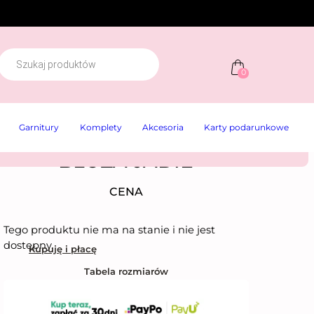
W
y
0
s
z
u
k
Garnitury
Komplety
Akcesoria
Karty podarunkowe
w
a
r
BLUZA JADIE
k
a
p
CENA
r
o
d
Tego produktu nie ma na stanie i nie jest
u
k
dostępny.
Kupuję i płacę
t
ó
Tabela rozmiarów
w