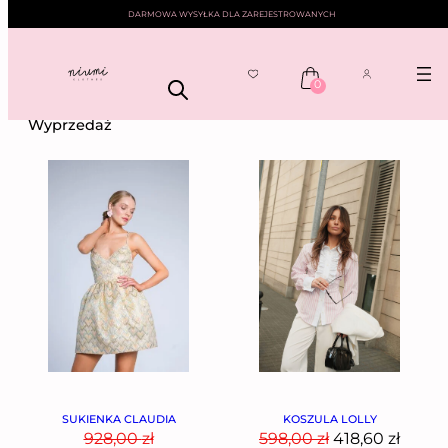
DARMOWA WYSYŁKA DLA ZAREJESTROWANYCH
0
NIUMI
——
KOLEKCJE
—— WYPRZEDAŻ
Wyprzedaż
SUKIENKA CLAUDIA
KOSZULA LOLLY
928,00
zł
598,00
zł
418,60
zł