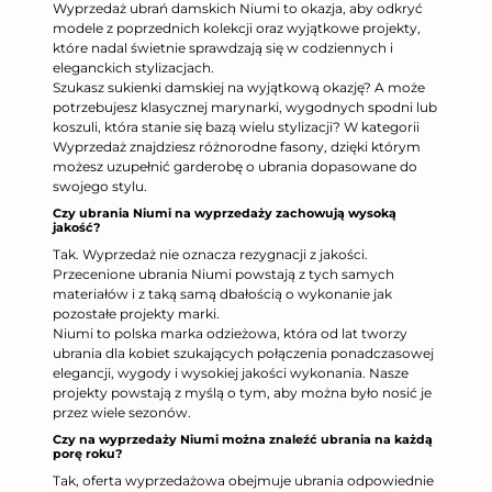
Wyprzedaż ubrań damskich Niumi to okazja, aby odkryć
modele z poprzednich kolekcji oraz wyjątkowe projekty,
które nadal świetnie sprawdzają się w codziennych i
eleganckich stylizacjach.
Szukasz sukienki damskiej na wyjątkową okazję? A może
potrzebujesz klasycznej marynarki, wygodnych spodni lub
koszuli, która stanie się bazą wielu stylizacji? W kategorii
Wyprzedaż znajdziesz różnorodne fasony, dzięki którym
możesz uzupełnić garderobę o ubrania dopasowane do
swojego stylu.
Czy ubrania Niumi na wyprzedaży zachowują wysoką
jakość?
Tak. Wyprzedaż nie oznacza rezygnacji z jakości.
Przecenione ubrania Niumi powstają z tych samych
materiałów i z taką samą dbałością o wykonanie jak
pozostałe projekty marki.
Niumi to polska marka odzieżowa, która od lat tworzy
ubrania dla kobiet szukających połączenia ponadczasowej
elegancji, wygody i wysokiej jakości wykonania. Nasze
projekty powstają z myślą o tym, aby można było nosić je
przez wiele sezonów.
Czy na wyprzedaży Niumi można znaleźć ubrania na każdą
porę roku?
Tak, oferta wyprzedażowa obejmuje ubrania odpowiednie