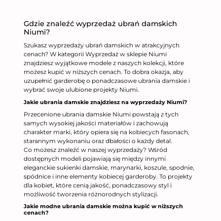
Gdzie znaleźć wyprzedaż ubrań damskich
Niumi?
Szukasz wyprzedaży ubrań damskich w atrakcyjnych
cenach? W kategorii Wyprzedaż w sklepie Niumi
znajdziesz wyjątkowe modele z naszych kolekcji, które
możesz kupić w niższych cenach. To dobra okazja, aby
uzupełnić garderobę o ponadczasowe ubrania damskie i
wybrać swoje ulubione projekty Niumi.
Jakie ubrania damskie znajdziesz na wyprzedaży Niumi?
Przecenione ubrania damskie Niumi powstają z tych
samych wysokiej jakości materiałów i zachowują
charakter marki, który opiera się na kobiecych fasonach,
starannym wykonaniu oraz dbałości o każdy detal.
Co możesz znaleźć w naszej wyprzedaży? Wśród
dostępnych modeli pojawiają się między innymi
eleganckie sukienki damskie, marynarki, koszule, spodnie,
spódnice i inne elementy kobiecej garderoby. To projekty
dla kobiet, które cenią jakość, ponadczasowy styl i
możliwość tworzenia różnorodnych stylizacji.
Jakie modne ubrania damskie można kupić w niższych
cenach?