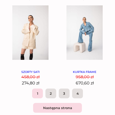
SZORTY SATI
KURTKA FRAME
458,00
zł
958,00
zł
274,80
zł
670,60
zł
1
2
3
4
Następna strona