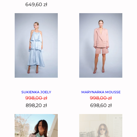
649,60
zł
SUKIENKA JOELY
MARYNARKA MOUSSE
998,00
zł
998,00
zł
898,20
zł
698,60
zł