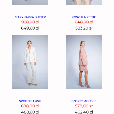
MARYNARKA BUTTER
KOSZULA PETITE
928,00
zł
648,00
zł
649,60
zł
583,20
zł
SPODNIE LUSH
SZORTY MOUSSE
698,00
zł
578,00
zł
488,60
zł
462,40
zł