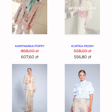
MARYNARKA POPPY
KURTKA PEONY
868,00
zł
928,00
zł
607,60
zł
556,80
zł