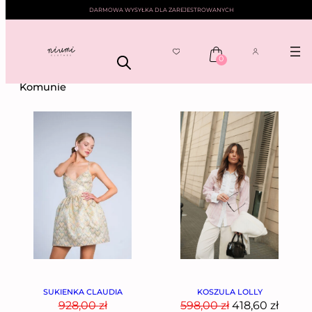
DARMOWA WYSYŁKA DLA ZAREJESTROWANYCH
0
NIUMI
—— KOMUNIE
Komunie
SUKIENKA CLAUDIA
KOSZULA LOLLY
928,00
zł
598,00
zł
418,60
zł