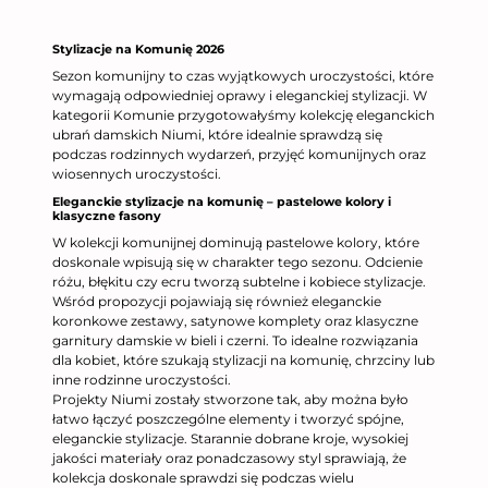
Stylizacje na Komunię 2026
Sezon komunijny to czas wyjątkowych uroczystości, które
wymagają odpowiedniej oprawy i eleganckiej stylizacji. W
kategorii Komunie przygotowałyśmy kolekcję eleganckich
ubrań damskich Niumi, które idealnie sprawdzą się
podczas rodzinnych wydarzeń, przyjęć komunijnych oraz
wiosennych uroczystości.
Eleganckie stylizacje na komunię – pastelowe kolory i
klasyczne fasony
W kolekcji komunijnej dominują pastelowe kolory, które
doskonale wpisują się w charakter tego sezonu. Odcienie
różu, błękitu czy ecru tworzą subtelne i kobiece stylizacje.
Wśród propozycji pojawiają się również eleganckie
koronkowe zestawy, satynowe komplety oraz klasyczne
garnitury damskie w bieli i czerni. To idealne rozwiązania
dla kobiet, które szukają stylizacji na komunię, chrzciny lub
inne rodzinne uroczystości.
Projekty Niumi zostały stworzone tak, aby można było
łatwo łączyć poszczególne elementy i tworzyć spójne,
eleganckie stylizacje. Starannie dobrane kroje, wysokiej
jakości materiały oraz ponadczasowy styl sprawiają, że
kolekcja doskonale sprawdzi się podczas wielu