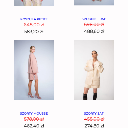
SPODNIE LUSH
KOSZULA PETITE
698,00
zł
648,00
zł
488,60
zł
583,20
zł
SZORTY MOUSSE
SZORTY SATI
578,00
zł
458,00
zł
462,40
zł
274,80
zł