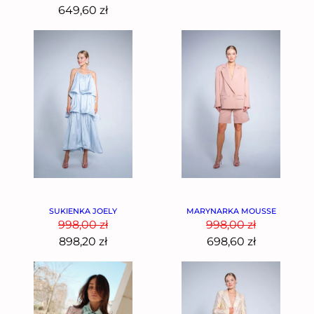
649,60
zł
SUKIENKA JOELY
MARYNARKA MOUSSE
998,00
zł
998,00
zł
898,20
zł
698,60
zł