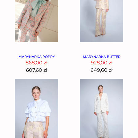
MARYNARKA POPPY
MARYNARKA BUTTER
868,00
zł
928,00
zł
607,60
zł
649,60
zł