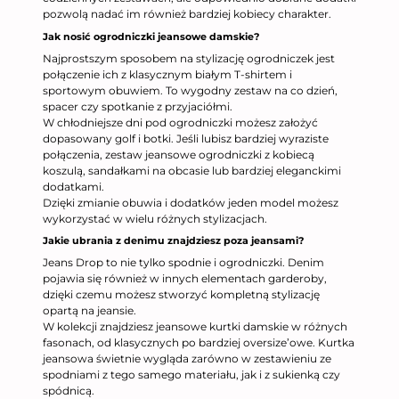
pozwolą nadać im również bardziej kobiecy charakter.
Jak nosić ogrodniczki jeansowe damskie?
Najprostszym sposobem na stylizację ogrodniczek jest
połączenie ich z klasycznym białym T-shirtem i
sportowym obuwiem. To wygodny zestaw na co dzień,
spacer czy spotkanie z przyjaciółmi.
W chłodniejsze dni pod ogrodniczki możesz założyć
dopasowany golf i botki. Jeśli lubisz bardziej wyraziste
połączenia, zestaw jeansowe ogrodniczki z kobiecą
koszulą, sandałkami na obcasie lub bardziej eleganckimi
dodatkami.
Dzięki zmianie obuwia i dodatków jeden model możesz
wykorzystać w wielu różnych stylizacjach.
Jakie ubrania z denimu znajdziesz poza jeansami?
Jeans Drop to nie tylko spodnie i ogrodniczki. Denim
pojawia się również w innych elementach garderoby,
dzięki czemu możesz stworzyć kompletną stylizację
opartą na jeansie.
W kolekcji znajdziesz jeansowe kurtki damskie w różnych
fasonach, od klasycznych po bardziej oversize’owe. Kurtka
jeansowa świetnie wygląda zarówno w zestawieniu ze
spodniami z tego samego materiału, jak i z sukienką czy
spódnicą.