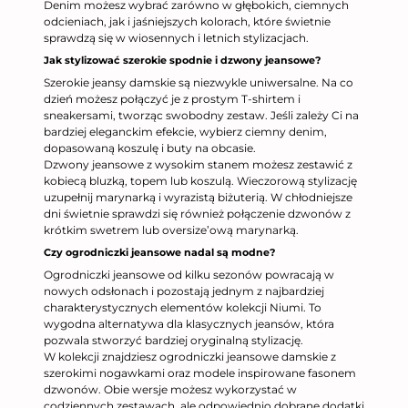
Denim możesz wybrać zarówno w głębokich, ciemnych
odcieniach, jak i jaśniejszych kolorach, które świetnie
sprawdzą się w wiosennych i letnich stylizacjach.
Jak stylizować szerokie spodnie i dzwony jeansowe?
Szerokie jeansy damskie są niezwykle uniwersalne. Na co
dzień możesz połączyć je z prostym T-shirtem i
sneakersami, tworząc swobodny zestaw. Jeśli zależy Ci na
bardziej eleganckim efekcie, wybierz ciemny denim,
dopasowaną koszulę i buty na obcasie.
Dzwony jeansowe z wysokim stanem możesz zestawić z
kobiecą bluzką, topem lub koszulą. Wieczorową stylizację
uzupełnij marynarką i wyrazistą biżuterią. W chłodniejsze
dni świetnie sprawdzi się również połączenie dzwonów z
krótkim swetrem lub oversize’ową marynarką.
Czy ogrodniczki jeansowe nadal są modne?
Ogrodniczki jeansowe od kilku sezonów powracają w
nowych odsłonach i pozostają jednym z najbardziej
charakterystycznych elementów kolekcji Niumi. To
wygodna alternatywa dla klasycznych jeansów, która
pozwala stworzyć bardziej oryginalną stylizację.
W kolekcji znajdziesz ogrodniczki jeansowe damskie z
szerokimi nogawkami oraz modele inspirowane fasonem
dzwonów. Obie wersje możesz wykorzystać w
codziennych zestawach, ale odpowiednio dobrane dodatki