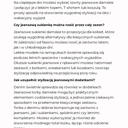
Na cieplejsze dni możesz wybrać szorty jeansowe damskie
i połączyć je z lekkim topem, T-shirtem lub koszulą. To
prosty sposób na stworzenie wygodnej stylizacji na lato i
wakacyjny wyjazd.
Czy jeansową sukienkę można nosić przez cały sezon?
Jeansowe sukienki damskie to propozycja dla kobiet, które
szukają wygodnej alternatywy dla klasycznych sukienek.
W zależności od fasonu możesz nosić je zarówno latem,
jak i w chłodniejsze dni.
Lekkie modele na ramiączkach świetnie sprawdzą się
podczas letnich spacerów i wakacyjnych wyjazdów.
Dłuższe sukienki jeansowe z rękawami możesz natomiast
zestawić z botkami, sneakersami lub kozakami, tworząc
stylizację odpowiednią na przejściową porę roku.
Jak uzupełnić stylizację jeansowymi dodatkami?
Denim świetnie sprawdza się również w dodatkach.
Jeansowe torby damskie mogą być praktycznym
elementem codziennej stylizacji, a jednocześnie ciekawym
sposobem na przełamanie klasycznego zestawu.
Torba z denimu dobrze komponuje się zarówno z
jeansami, jak i sukienkami, spódnicami czy letnimi
kompletami. Możesz wykorzystać ją również do
stworzenia modnego total looku, łącząc różne odcienie