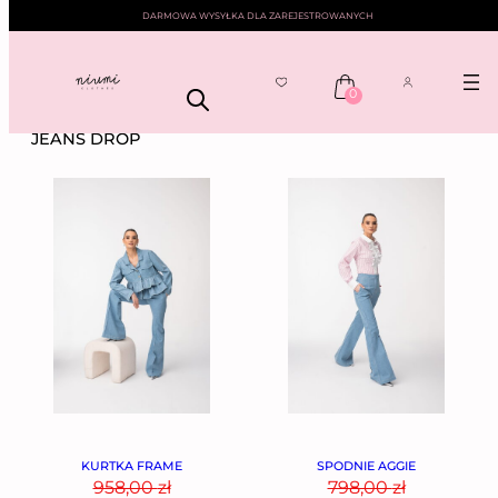
DARMOWA WYSYŁKA DLA ZAREJESTROWANYCH
0
NIUMI
——
KOLEKCJE
—— JEANS DROP
JEANS DROP
KURTKA FRAME
SPODNIE AGGIE
958,00
zł
798,00
zł