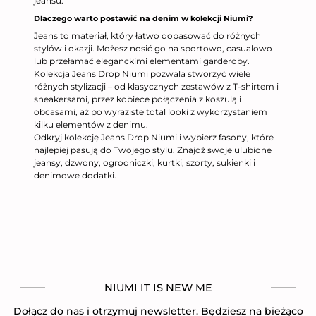
jeansu.
Dlaczego warto postawić na denim w kolekcji Niumi?
Jeans to materiał, który łatwo dopasować do różnych
stylów i okazji. Możesz nosić go na sportowo, casualowo
lub przełamać eleganckimi elementami garderoby.
Kolekcja Jeans Drop Niumi pozwala stworzyć wiele
różnych stylizacji – od klasycznych zestawów z T-shirtem i
sneakersami, przez kobiece połączenia z koszulą i
obcasami, aż po wyraziste total looki z wykorzystaniem
kilku elementów z denimu.
Odkryj kolekcję Jeans Drop Niumi i wybierz fasony, które
najlepiej pasują do Twojego stylu. Znajdź swoje ulubione
jeansy, dzwony, ogrodniczki, kurtki, szorty, sukienki i
denimowe dodatki.
NIUMI IT IS NEW ME
Dołącz do nas i otrzymuj newsletter. Będziesz na bieżąco