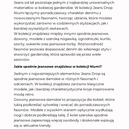
Jeans od lat pozostaje jednym z najbardziej uniwersalnych
materiałów w kobiecej garderobie. W kolekcji Jeans Drop
Niumi łączymy ponadczasowy charakter denimu z
nowoczesnymi fasonami, tworząc ubrania, które możesz
wykorzystać zarówno w codziennych stylizacjach, jak i
bardziej wyrazistych zestawach.
W kolekcji znajdziesz między innymi spodnie jeansowe,
dzwony, modele z szeroką nogawką, ogrodniczki, kurtki,
szorty, sukienki oraz jeansowe torby. Różnorodność
fasonów pozwala dopasować denim do własnego stylu i
stworzyć garderobę, która sprawdzi się przez wiele
sezonów.
Jakie spodnie jeansowe znajdziesz w kolekcji Niumi?
Jednym z najważniejszych elementów Jeans Drop są
spodnie jeansowe damskie w różnych fasonach i
odcieniach. W kolekcji znajdziesz zarówno klasyczne
modele, jak i bardziej charakterystyczne kroje inspirowane
modą retro.
Dzwony jeansowe damskie to propozycja dla kobiet, które
lubią podkreślać sylwetkę i wracać do ponadczasowych
fasonów. Modele z wysokim stanem optycznie wydłużają
nogi i dobrze podkreślają talię. Z kolei szerokie spodnie
jeansowe zapewniają więcej swobody i doskonale wpisują
się w aktualne trendy.