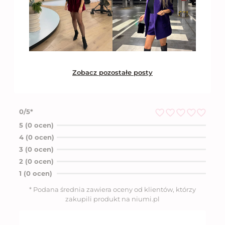
Zobacz pozostałe posty
0/5*
O
5 (0 ocen)
c
4 (0 ocen)
e
n
3 (0 ocen)
i
2 (0 ocen)
o
n
1 (0 ocen)
o
5
* Podana średnia zawiera oceny od klientów, którzy
n
zakupili produkt na niumi.pl
a
5