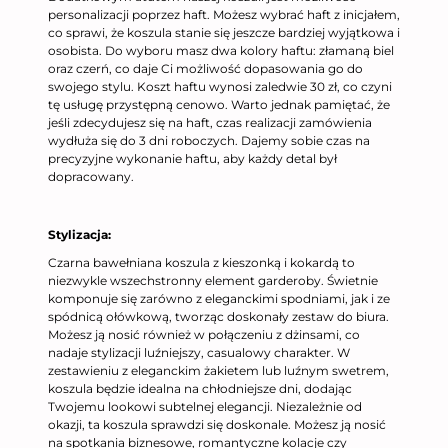
personalizacji poprzez haft. Możesz wybrać haft z inicjałem,
co sprawi, że koszula stanie się jeszcze bardziej wyjątkowa i
osobista. Do wyboru masz dwa kolory haftu: złamaną biel
oraz czerń, co daje Ci możliwość dopasowania go do
swojego stylu. Koszt haftu wynosi zaledwie 30 zł, co czyni
tę usługę przystępną cenowo. Warto jednak pamiętać, że
jeśli zdecydujesz się na haft, czas realizacji zamówienia
wydłuża się do 3 dni roboczych. Dajemy sobie czas na
precyzyjne wykonanie haftu, aby każdy detal był
dopracowany.
Stylizacja:
Czarna bawełniana koszula z kieszonką i kokardą to
niezwykle wszechstronny element garderoby. Świetnie
komponuje się zarówno z eleganckimi spodniami, jak i ze
spódnicą ołówkową, tworząc doskonały zestaw do biura.
Możesz ją nosić również w połączeniu z dżinsami, co
nadaje stylizacji luźniejszy, casualowy charakter. W
zestawieniu z eleganckim żakietem lub luźnym swetrem,
koszula będzie idealna na chłodniejsze dni, dodając
Twojemu lookowi subtelnej elegancji. Niezależnie od
okazji, ta koszula sprawdzi się doskonale. Możesz ją nosić
na spotkania biznesowe, romantyczne kolacje czy