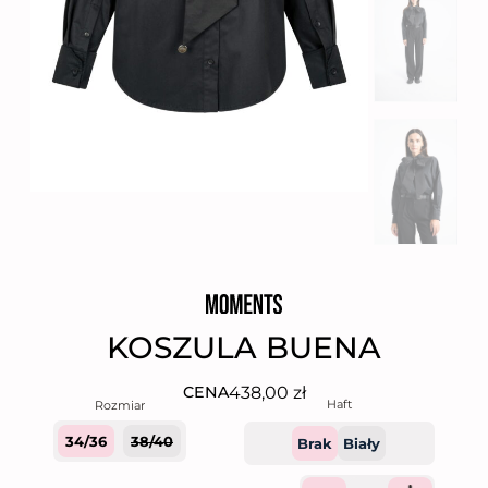
KOSZULA BUENA
438,00
zł
CENA
Haft
34/36
38/40
Brak
Biały