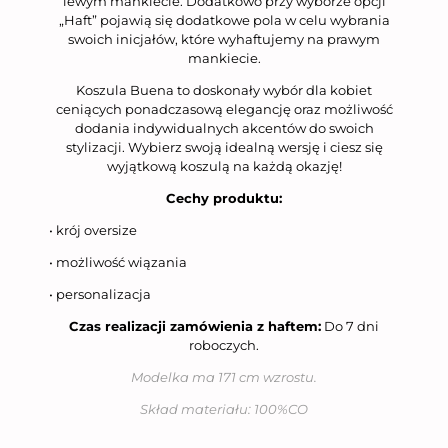
lewym mankiecie. Dodatkowo przy wyborze opcji
„Haft” pojawią się dodatkowe pola w celu wybrania
swoich inicjałów, które wyhaftujemy na prawym
mankiecie.
Koszula Buena to doskonały wybór dla kobiet
ceniących ponadczasową elegancję oraz możliwość
dodania indywidualnych akcentów do swoich
stylizacji. Wybierz swoją idealną wersję i ciesz się
wyjątkową koszulą na każdą okazję!
Cechy produktu:
• krój oversize
• możliwość wiązania
• personalizacja
Czas realizacji zamówienia z haftem:
Do 7 dni
roboczych.
Modelka ma 171 cm wzrostu.
Skład materiału: 100%CO