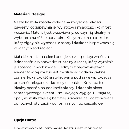
Materiał i Design:
Nasza koszula została wykonana z wysokiej jakości
bawełny, co zapewnia jej wyjątkową miękkość i komfort
noszenia. Materiał jest przewiewny, co czyni ją idealnym
wyborem na różne pory roku. Klasyczna czerń to kolor,
który nigdy nie wychodzi z mody i doskonale sprawdza się
w różnych stylizacjach.
Mała kieszonka na piersi dodaje koszuli praktyczności, a
jednocześnie wprowadza subtelny akcent, który wyróżnia
ją spośród innych modeli. Jednym z najważniejszych
elementów tej koszuli jest możliwość dodania pięknej
czarnej kokardy, która stylizowana pod szyję wprowadza
do całości elegancki i kobiecy charakter. Kokarda to
idealny sposób na podkreślenie szyi i dodanie nieco
romantycznego akcentu do Twojego wyglądu. Dzięki tej
opcji, koszula staje się bardziej uniwersalna i dostosowana
do różnych stylizacji – od formalnych po casualowe.
Opcja Haftu:
Dodatkowym atutem naszej koszuli jest możliwość