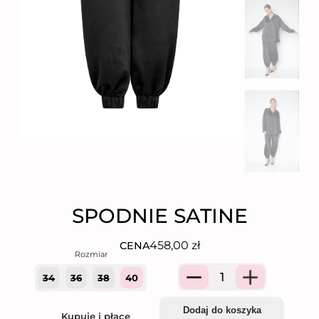
SPODNIE SATINE
458,00
zł
CENA
34
36
38
40
Quantity
Dodaj do koszyka
Kupuję i płacę