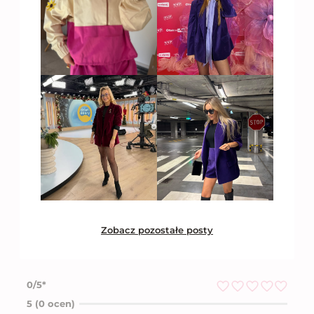
Zobacz pozostałe posty
0/5*
O
5 (0 ocen)