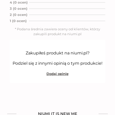
c
4 (0 ocen)
e
n
3 (0 ocen)
i
2 (0 ocen)
o
n
1 (0 ocen)
o
5
* Podana średnia zawiera oceny od klientów, którzy
n
zakupili produkt na niumi.pl
a
5
Zakupiłeś produkt na niumi.pl?
Podziel się z innymi opinią o tym produkcie!
Dodaj opinię
NIUMI IT IS NEW ME