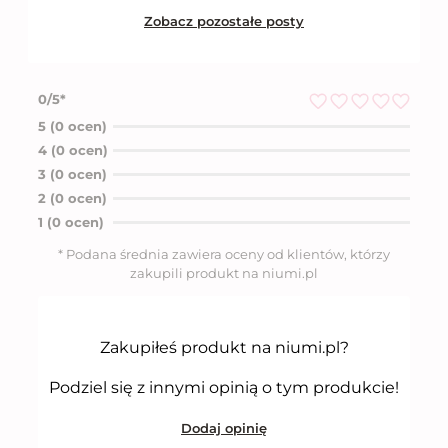
Zobacz pozostałe posty
0/5*
O
5 (0 ocen)
c
4 (0 ocen)
e
n
3 (0 ocen)
i
2 (0 ocen)
o
n
1 (0 ocen)
o
5
* Podana średnia zawiera oceny od klientów, którzy
n
zakupili produkt na niumi.pl
a
5
Zakupiłeś produkt na niumi.pl?
Podziel się z innymi opinią o tym produkcie!
Dodaj opinię