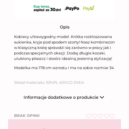
Opis
Kobiecy ultrawygodny model. Krótka rozkloszowana
sukienka, kryje pod spodem szorty! Nasz kombinezon
w klasyczną kratę sprawdzi się zarówno w pracy jak i
podczas specjalnych okazji. Dodaj długie kozaki,
ulubiony płaszcz i stwórz idealną jesienną stylizację!
Modelka ma 178 cm wzrostu i ma na sobie rozmiar 34
Skład materiału: 53%PL 45%CO 2%EA
Informacje dodatkowe o produkcie
Producent
Niumi Sp. z o.o.
BRAK OPINII
Nazwa firmy
Niumi Sp. z o.o.
O
ul. Wierzbowa 31,
Adres
62-081 Wysogotowo
c