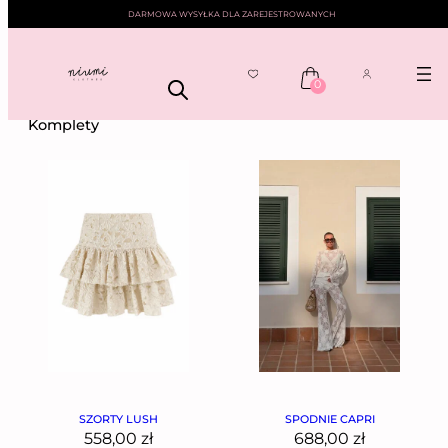
DARMOWA WYSYŁKA DLA ZAREJESTROWANYCH
0
NIUMI
——
KOMPLETY
—— STRONA 2
Komplety
SZORTY LUSH
SPODNIE CAPRI
558,00
zł
688,00
zł