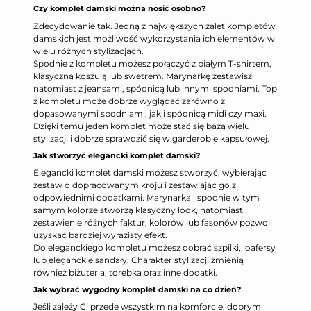
Czy komplet damski można nosić osobno?
Zdecydowanie tak. Jedną z największych zalet kompletów
damskich jest możliwość wykorzystania ich elementów w
wielu różnych stylizacjach.
Spodnie z kompletu możesz połączyć z białym T-shirtem,
klasyczną koszulą lub swetrem. Marynarkę zestawisz
natomiast z jeansami, spódnicą lub innymi spodniami. Top
z kompletu może dobrze wyglądać zarówno z
dopasowanymi spodniami, jak i spódnicą midi czy maxi.
Dzięki temu jeden komplet może stać się bazą wielu
stylizacji i dobrze sprawdzić się w garderobie kapsułowej.
Jak stworzyć elegancki komplet damski?
Elegancki komplet damski możesz stworzyć, wybierając
zestaw o dopracowanym kroju i zestawiając go z
odpowiednimi dodatkami. Marynarka i spodnie w tym
samym kolorze stworzą klasyczny look, natomiast
zestawienie różnych faktur, kolorów lub fasonów pozwoli
uzyskać bardziej wyrazisty efekt.
Do eleganckiego kompletu możesz dobrać szpilki, loafersy
lub eleganckie sandały. Charakter stylizacji zmienią
również biżuteria, torebka oraz inne dodatki.
Jak wybrać wygodny komplet damski na co dzień?
Jeśli zależy Ci przede wszystkim na komforcie, dobrym