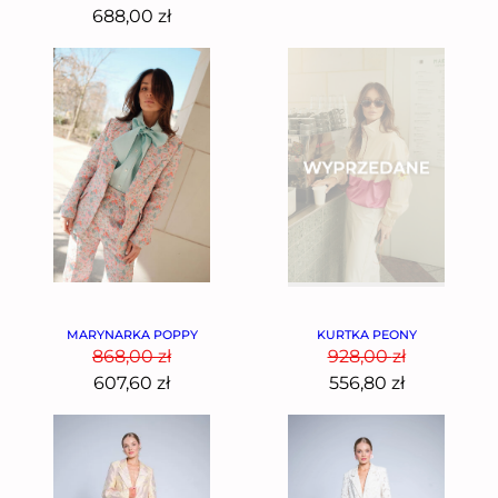
688,00
zł
MARYNARKA POPPY
KURTKA PEONY
868,00
zł
928,00
zł
607,60
zł
556,80
zł