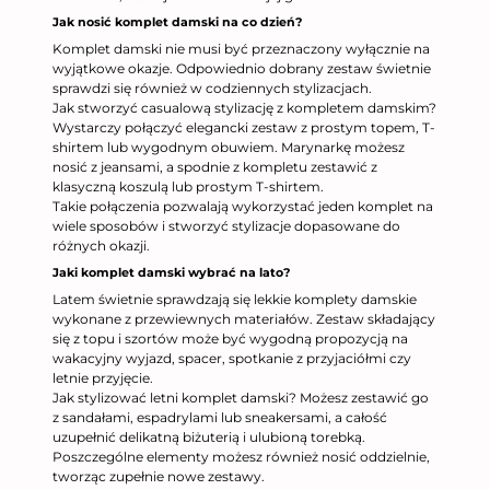
Jak nosić komplet damski na co dzień?
Komplet damski nie musi być przeznaczony wyłącznie na
wyjątkowe okazje. Odpowiednio dobrany zestaw świetnie
sprawdzi się również w codziennych stylizacjach.
Jak stworzyć casualową stylizację z kompletem damskim?
Wystarczy połączyć elegancki zestaw z prostym topem, T-
shirtem lub wygodnym obuwiem. Marynarkę możesz
nosić z jeansami, a spodnie z kompletu zestawić z
klasyczną koszulą lub prostym T-shirtem.
Takie połączenia pozwalają wykorzystać jeden komplet na
wiele sposobów i stworzyć stylizacje dopasowane do
różnych okazji.
Jaki komplet damski wybrać na lato?
Latem świetnie sprawdzają się lekkie komplety damskie
wykonane z przewiewnych materiałów. Zestaw składający
się z topu i szortów może być wygodną propozycją na
wakacyjny wyjazd, spacer, spotkanie z przyjaciółmi czy
letnie przyjęcie.
Jak stylizować letni komplet damski? Możesz zestawić go
z sandałami, espadrylami lub sneakersami, a całość
uzupełnić delikatną biżuterią i ulubioną torebką.
Poszczególne elementy możesz również nosić oddzielnie,
tworząc zupełnie nowe zestawy.