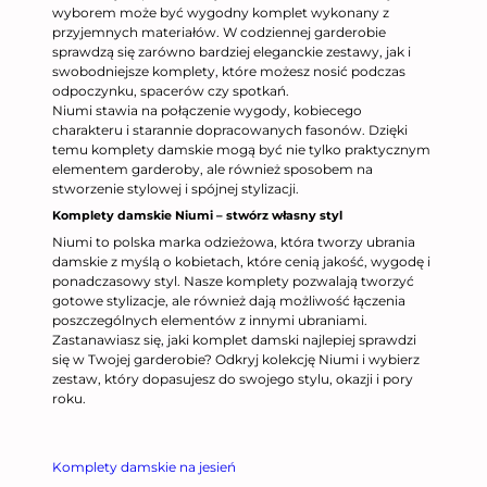
wyborem może być wygodny komplet wykonany z
przyjemnych materiałów. W codziennej garderobie
sprawdzą się zarówno bardziej eleganckie zestawy, jak i
swobodniejsze komplety, które możesz nosić podczas
odpoczynku, spacerów czy spotkań.
Niumi stawia na połączenie wygody, kobiecego
charakteru i starannie dopracowanych fasonów. Dzięki
temu komplety damskie mogą być nie tylko praktycznym
elementem garderoby, ale również sposobem na
stworzenie stylowej i spójnej stylizacji.
Komplety damskie Niumi – stwórz własny styl
Niumi to polska marka odzieżowa, która tworzy ubrania
damskie z myślą o kobietach, które cenią jakość, wygodę i
ponadczasowy styl. Nasze komplety pozwalają tworzyć
gotowe stylizacje, ale również dają możliwość łączenia
poszczególnych elementów z innymi ubraniami.
Zastanawiasz się, jaki komplet damski najlepiej sprawdzi
się w Twojej garderobie? Odkryj kolekcję Niumi i wybierz
zestaw, który dopasujesz do swojego stylu, okazji i pory
roku.
Komplety damskie na jesień