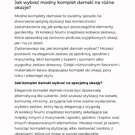
Jak wybrać modny komplet damski na różne
okazje?
Modne komplety damskie to świetny sposób na
stworzenie spójnej stylizacji bez konieczności
zastanawiania się, jak połączyć poszczególne elementy
garderoby. W kolekcji Niumi znajdziesz kobiece zestawy,
które sprawdzą się zarówno podczas wyjątkowych okazji,
jak i na co dzień.
Zastanawiasz się, jaki komplet damski wybrać? Możesz
postawić na elegancki zestaw ze spódnicą, spodnie z
marynarką, letni komplet z topem i szortami albo
wygodny zestaw dresowy. Dzięki różnorodnym fasonom i
materiałom łatwo dopasujesz komplet do okazji, pory
roku i własnego stylu.
Jaki komplet damski wybrać na specjalną okazję?
Elegancki komplet damski może być doskonałą
alternatywą dla sukienki. Jeśli szukasz stylizacji na wesele,
komunię, chrzciny, przyjęcie lub inne ważne wydarzenie,
wybierz zestaw, który łączy elegancję z wygodą.
W kolekcji Niumi znajdziesz komplety składające się
między innymi z marynarek i spodni, spódnic i topów oraz
innych dopasowanych elementów. Możesz nosić je razem,
tworząc kompletną stylizację, albo zestawiać osobno z
ubraniami, które już masz w swojej garderobie.