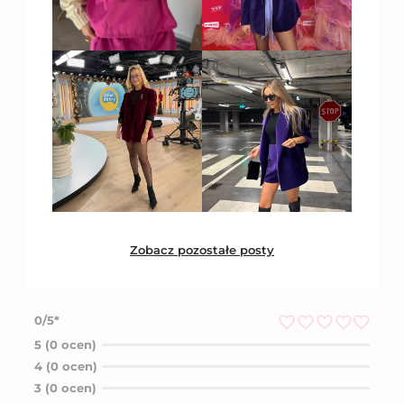
Zobacz pozostałe posty
0/5*
O
5 (0 ocen)
c
4 (0 ocen)
e
n
3 (0 ocen)
i