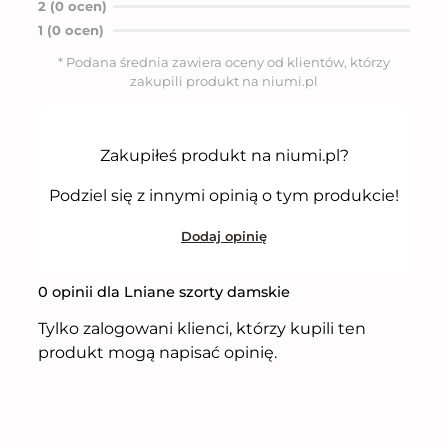
2 (0 ocen)
o
n
1 (0 ocen)
o
5
* Podana średnia zawiera oceny od klientów, którzy
n
zakupili produkt na niumi.pl
a
5
Zakupiłeś produkt na niumi.pl?
Podziel się z innymi opinią o tym produkcie!
Dodaj opinię
0 opinii dla Lniane szorty damskie
Tylko zalogowani klienci, którzy kupili ten
produkt mogą napisać opinię.