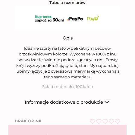
Tabela rozmiarów
Opis
Idealne szorty na lato w delikatnym beżowo-
brzoskwiniowym kolorze. Wykonane w 100% z lnu
sprawdza się świetnie podczas gorących dni. Prosty
krój i wyższy podkreślający talię stan. My najbardziej
lubimy łączyć je z oversizową marynarką wykonaną z
tego samego materiału.
Skład materiału: 100% len
Informacje dodatkowe o produkcie
Producent
Niumi Sp. z o.o.
BRAK OPINII
Nazwa firmy
Niumi Sp. z o.o.
O
ul. Wierzbowa 31,
Adres
62-081 Wysogotowo
c