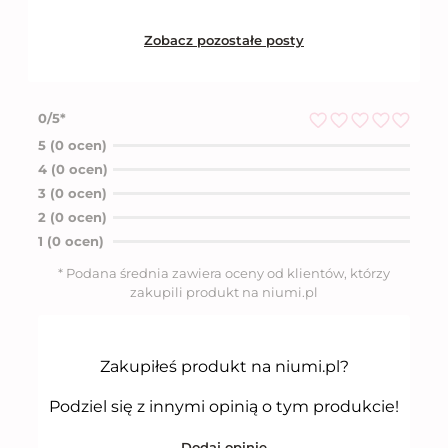
Zobacz pozostałe posty
0/5*
O
5 (0 ocen)
c
4 (0 ocen)
e
n
3 (0 ocen)
i
2 (0 ocen)
o
n
1 (0 ocen)
o
5
* Podana średnia zawiera oceny od klientów, którzy
n
zakupili produkt na niumi.pl
a
5
Zakupiłeś produkt na niumi.pl?
Podziel się z innymi opinią o tym produkcie!
Dodaj opinię