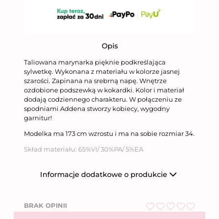
Opis
Taliowana marynarka pięknie podkreślająca
sylwetkę. Wykonana z materiału w kolorze jasnej
szarości. Zapinana na srebrną napę. Wnętrze
ozdobione podszewką w kokardki. Kolor i materiał
dodają codziennego charakteru. W połączeniu ze
spodniami Addena stworzy kobiecy, wygodny
garnitur!
Modelka ma 173 cm wzrostu i ma na sobie rozmiar 34.
Skład materiału: 65%VI/ 30%PA/ 5%EA
Informacje dodatkowe o produkcie
Producent
Niumi Sp. z o.o.
BRAK OPINII
Nazwa firmy
Niumi Sp. z o.o.
O
ul. Wierzbowa 31,