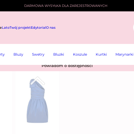
DARMOWA WYSYŁKA DLA ZAREJESTROWANYCH
e
Lato
Twój projekt
Edytorial
O nas
i
rty
Bluzy
Swetry
Bluzki
Koszule
Kurtki
Marynarki