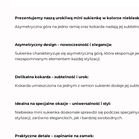
Prezentujemy naszą urokliwą mini sukienkę w kolorze niebieski
Asymetryczna góra na jedno ramię oraz kokarda nadają jej subtelno
Asymetryczny design – nowoczesność i elegancja:
Sukienka charakteryzuje się asymetryczną górą, która eksponuje j
niezapomnianym elementem każdej stylizacji.
Delikatna kokarda – subtelność i urok:
Kokarda umieszczona na jednym z ramion sukienki dodaje jej subtel
Idealna na specjalne okazje – uniwersalność i styl:
Niebieska mini sukienka doskonale sprawdzi się podczas specjalnych
stylizacji, zarówno eleganckich, jak i bardziej swobodnych.
Praktyczne detale – zapinanie na zamek: