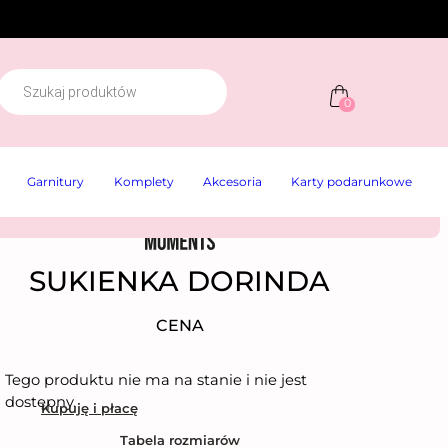
W
y
0
s
z
u
k
Garnitury
Komplety
Akcesoria
Karty podarunkowe
w
a
r
k
a
p
SUKIENKA DORINDA
r
o
d
CENA
u
k
t
ó
Tego produktu nie ma na stanie i nie jest
w
dostępny.
Kupuję i płacę
Tabela rozmiarów