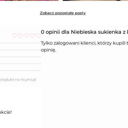
Zobacz pozostałe posty
0 opinii dla Niebieska sukienka z
Tylko zalogowani klienci, którzy kupil
O
c
opinię.
e
n
i
o
n
o
5
 produkt na niumi.pl
n
a
5
ukcie!