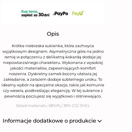
Opis
Krótka niebieska sukienka, która zachwyca
wyjątkowym designem. Asymetryczna góra na jedno
ramię w połączeniu z delikatną kokardą dodaje jej
niepowtarzalnego charakteru. Wykonana z wysokiej
jakości materiałów, zapewniających komfort
noszenia. Dyskretny zamek boczny ułatwia jej
zakładanie, a zarazem dodaje subtelnego uroku. To
idealny wybór na specjalne okazje, takie jak komunie
czy wesela, podkreślając elegancję. W tej sukience z
pewnością poczujesz się wyjątkowo i olśniewająco.
Skład materiału:
58%PL/ 39% CO/ 3%EL
Informacje dodatkowe o produkcie