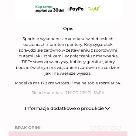
Opis
Spodnie wykonane z materiału w niebieskich
odcieniach z printem pantery. Krój cygaretek
sprawdzi się zarówno w zestawieniu z sportowymi
butami jak i szpilkami. W połączeniu z marynarką
TIFFY stworzą wzorzysty, kobiecy garnitur, który
będzie świetnym rozwiązaniem zarówno na co dzień
jak i na większe wyjścia.
Modelka ma 178 cm wzrostu i ma na sobie rozmiar 34.
Skład materiału: 71%CO 26%PL 3%EA
Informacje dodatkowe o produkcie
Producent
Niumi Sp. z o.o.
BRAK OPINII
Nazwa firmy
Niumi Sp. z o.o.
O
ul. Wierzbowa 31,