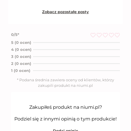
Zobacz pozostałe posty
0/5*
O
5 (0 ocen)
c
4 (0 ocen)
e
n
3 (0 ocen)
i
2 (0 ocen)
o
n
1 (0 ocen)
o
5
* Podana średnia zawiera oceny od klientów, którzy
n
zakupili produkt na niumi.pl
a
5
Zakupiłeś produkt na niumi.pl?
Podziel się z innymi opinią o tym produkcie!
Dodaj opinię