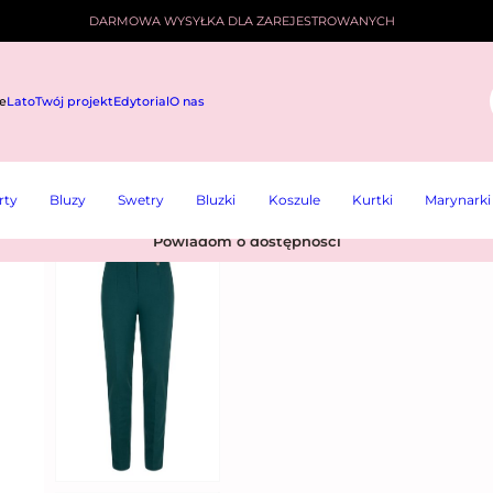
DARMOWA WYSYŁKA DLA ZAREJESTROWANYCH
e
Lato
Twój projekt
Edytorial
O nas
i
rty
Bluzy
Swetry
Bluzki
Koszule
Kurtki
Marynarki