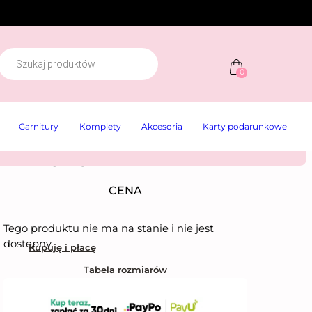
W
y
0
s
z
u
k
Garnitury
Komplety
Akcesoria
Karty podarunkowe
w
a
r
SPODNIE MIKA
k
a
p
CENA
r
o
d
Tego produktu nie ma na stanie i nie jest
u
k
dostępny.
Kupuję i płacę
t
ó
Tabela rozmiarów
w