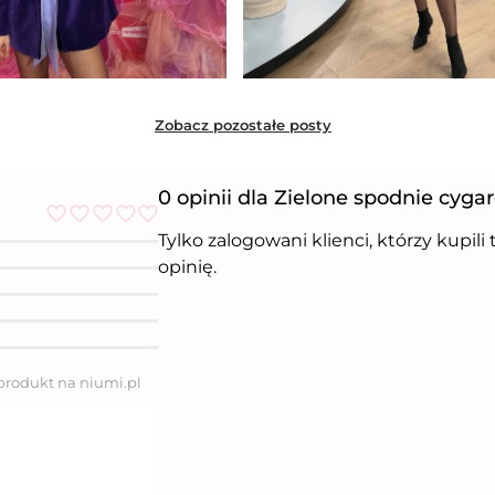
Zobacz pozostałe posty
0 opinii dla Zielone spodnie cyga
Tylko zalogowani klienci, którzy kupil
O
c
opinię.
e
n
i
o
n
o
5
 produkt na niumi.pl
n
a
5