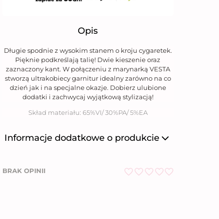
Opis
Długie spodnie z wysokim stanem o kroju cygaretek.
Pięknie podkreślają talię! Dwie kieszenie oraz
zaznaczony kant. W połączeniu z marynarką VESTA
stworzą ultrakobiecy garnitur idealny zarówno na co
dzień jak i na specjalne okazje. Dobierz ulubione
dodatki i zachwycaj wyjątkową stylizacją!
Skład materiału: 65%VI/ 30%PA/ 5%EA
Informacje dodatkowe o produkcie
Producent
Niumi Sp. z o.o.
BRAK OPINII
Nazwa firmy
Niumi Sp. z o.o.
O
ul. Wierzbowa 31,
Adres
62-081 Wysogotowo
c
e
Numer telefonu
612 269 755
n
i
Email
bok@niumi.pl