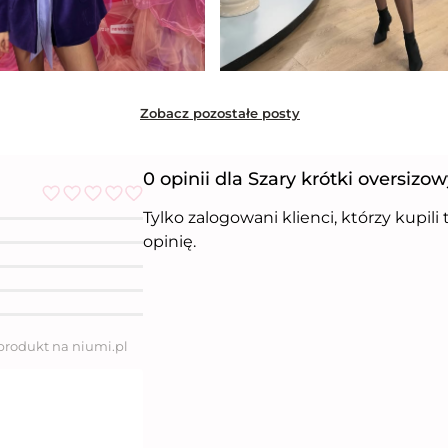
Zobacz pozostałe posty
0 opinii dla Szary krótki oversizow
Tylko zalogowani klienci, którzy kupil
O
c
opinię.
e
n
i
o
n
o
5
 produkt na niumi.pl
n
a
5