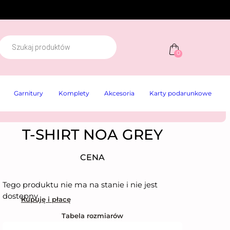
W
y
0
s
z
u
k
Garnitury
Komplety
Akcesoria
Karty podarunkowe
w
a
r
k
a
T-SHIRT NOA GREY
p
r
o
CENA
d
u
k
Tego produktu nie ma na stanie i nie jest
t
ó
dostępny.
Kupuję i płacę
w
Tabela rozmiarów