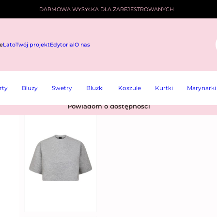
DARMOWA WYSYŁKA DLA ZAREJESTROWANYCH
e
Lato
Twój projekt
Edytorial
O nas
i
rty
Bluzy
Swetry
Bluzki
Koszule
Kurtki
Marynarki