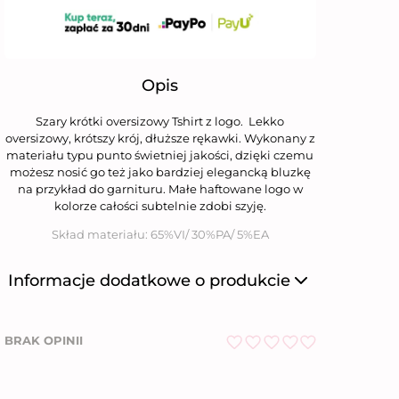
Opis
Szary krótki oversizowy Tshirt z logo. Lekko
oversizowy, krótszy krój, dłuższe rękawki. Wykonany z
materiału typu punto świetniej jakości, dzięki czemu
możesz nosić go też jako bardziej elegancką bluzkę
na przykład do garnituru. Małe haftowane logo w
kolorze całości subtelnie zdobi szyję.
Skład materiału: 65%VI/ 30%PA/ 5%EA
Informacje dodatkowe o produkcie
Producent
Niumi Sp. z o.o.
BRAK OPINII
Nazwa firmy
Niumi Sp. z o.o.
O
ul. Wierzbowa 31,
Adres
62-081 Wysogotowo
c
e
Numer telefonu
612 269 755