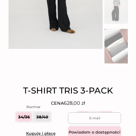
T-SHIRT TRIS 3-PACK
628,00
zł
CENA
34/36
38/40
Quantity
Dodaj do koszyka
Kupuję i płacę