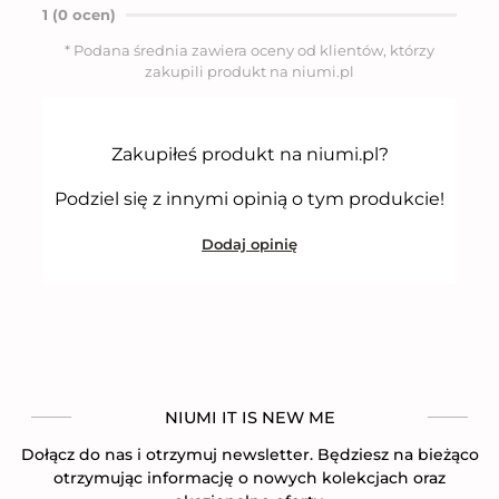
n
1 (0 ocen)
o
5
* Podana średnia zawiera oceny od klientów, którzy
n
zakupili produkt na niumi.pl
a
5
Zakupiłeś produkt na niumi.pl?
Podziel się z innymi opinią o tym produkcie!
Dodaj opinię
NIUMI IT IS NEW ME
Dołącz do nas i otrzymuj newsletter. Będziesz na bieżąco
otrzymując informację o nowych kolekcjach oraz