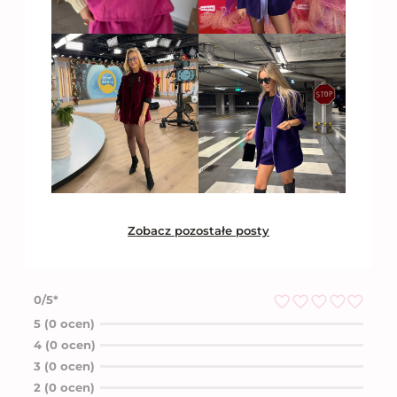
Zobacz pozostałe posty
0/5*
O
5 (0 ocen)
c
4 (0 ocen)
e
n
3 (0 ocen)
i
2 (0 ocen)
o