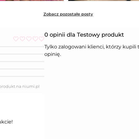
Zobacz pozostałe posty
0 opinii dla Testowy produkt
Tylko zalogowani klienci, którzy kupil
O
c
opinię.
e
n
i
o
n
o
5
 produkt na niumi.pl
n
a
5
ukcie!