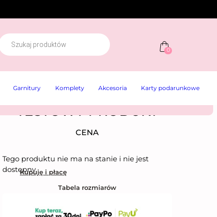
W
y
0
s
z
u
k
Garnitury
Komplety
Akcesoria
Karty podarunkowe
w
a
r
TESTOWY PRODUKT
k
a
p
CENA
r
o
d
Tego produktu nie ma na stanie i nie jest
u
k
dostępny.
Kupuję i płacę
t
ó
Tabela rozmiarów
w