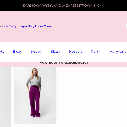
DARMOWA WYSYŁKA DLA ZAREJESTROWANYCH
e
Lato
Twój projekt
Edytorial
O nas
i
rty
Bluzy
Swetry
Bluzki
Koszule
Kurtki
Marynarki