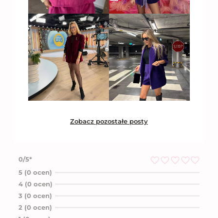
Zobacz pozostałe posty
0/5*
O
5 (0 ocen)
c
4 (0 ocen)
e
n
3 (0 ocen)
i
2 (0 ocen)
o