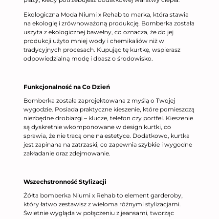
Ekologiczna Moda Niumi x Rehab to marka, która stawia
na ekologię i zrównoważoną produkcję. Bomberka została
uszyta z ekologicznej bawełny, co oznacza, że do jej
produkcji użyto mniej wody i chemikaliów niż w
tradycyjnych procesach. Kupując tę kurtkę, wspierasz
odpowiedzialną modę i dbasz o środowisko.
Funkcjonalność na Co Dzień
Bomberka została zaprojektowana z myślą o Twojej
wygodzie. Posiada praktyczne kieszenie, które pomieszczą
niezbędne drobiazgi – klucze, telefon czy portfel. Kieszenie
są dyskretnie wkomponowane w design kurtki, co
sprawia, że nie tracą one na estetyce. Dodatkowo, kurtka
jest zapinana na zatrzaski, co zapewnia szybkie i wygodne
zakładanie oraz zdejmowanie.
Wszechstronność Stylizacji
Żółta bomberka Niumi x Rehab to element garderoby,
który łatwo zestawisz z wieloma różnymi stylizacjami.
Świetnie wygląda w połączeniu z jeansami, tworząc