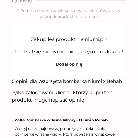
n
1 (0 ocen)
o
5
* Podana średnia zawiera oceny od klientów, którzy
n
zakupili produkt na niumi.pl
a
5
Zakupiłeś produkt na niumi.pl?
Podziel się z innymi opinią o tym produkcie!
Dodaj opinię
0 opinii dla Wzorzysta bomberka Niumi x Rehab
Tylko zalogowani klienci, którzy kupili ten
produkt mogą napisać opinię.
Żółta Bomberka w Jasne Wzory – Niumi x Rehab
Odkryj naszą najnowszą propozycję – piękną żółtą
bomberkę w jasne wzory, która powstała z wyjątkowej