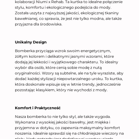
kolaboracji Niumi x Rehab. Ta kurtka to idealne połączenie
stylu, komfortu i ekologicznego podejścia do mody.
Została uszyta z najwyższej jakości, ekologicznej tkaniny
bawełnianej, co sprawia, że jest nie tylko modna, ale także
przyjazna dla środowiska.
Unikalny Design
Bomberka przyciąga wzrok swoim energetycznym,
żółtym kolorem i delikatnymi jasnymi wzorami, które
dodają jej lekkości i wyjątkowego charakteru. To idealny
wybór dla osób, które cenią sobie modę z nutą
oryginalności. Wzory są subtelne, ale na tyle wyraziste, aby
dodać każdej stylizacji niepowtarzalnego uroku. To kurtka,
która doskonale wpisuje się w letnie trendy, jednocześnie
pozostając klasykiem, który nie wychodzi z mody.
Komfort i Praktyczność
Nasza bomberka to nie tylko styl, ale także wygoda.
Wykonana z wysokiej jakości bawełny, jest miękka i
przyjemna w dotyku, co zapewnia maksymalny komfort
noszenia. Idealnie sprawdzi się na chłodniejsze wieczory na
plaży, kiedy potrzebujesz dodatkowej warstwy ciepła.