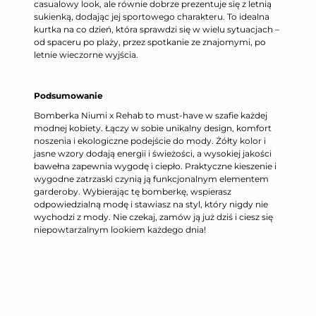
casualowy look, ale równie dobrze prezentuje się z letnią
sukienką, dodając jej sportowego charakteru. To idealna
kurtka na co dzień, która sprawdzi się w wielu sytuacjach –
od spaceru po plaży, przez spotkanie ze znajomymi, po
letnie wieczorne wyjścia.
Podsumowanie
Bomberka Niumi x Rehab to must-have w szafie każdej
modnej kobiety. Łączy w sobie unikalny design, komfort
noszenia i ekologiczne podejście do mody. Żółty kolor i
jasne wzory dodają energii i świeżości, a wysokiej jakości
bawełna zapewnia wygodę i ciepło. Praktyczne kieszenie i
wygodne zatrzaski czynią ją funkcjonalnym elementem
garderoby. Wybierając tę bomberkę, wspierasz
odpowiedzialną modę i stawiasz na styl, który nigdy nie
wychodzi z mody. Nie czekaj, zamów ją już dziś i ciesz się
niepowtarzalnym lookiem każdego dnia!