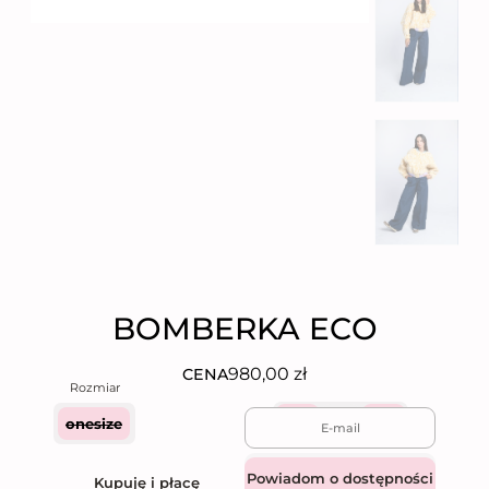
BOMBERKA ECO
980,00
zł
CENA
onesize
Quantity
Dodaj do koszyka
Kupuję i płacę